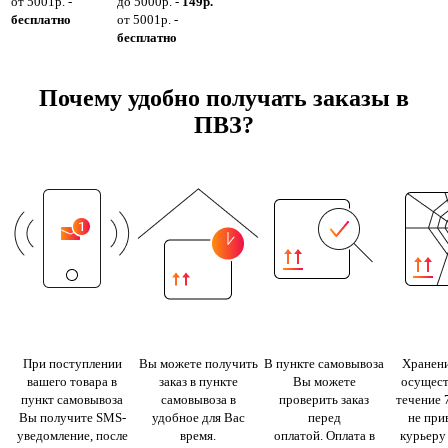
от 5001р. -
до 5000р. -
149р.
бесплатно
от 5001р. -
бесплатно
Почему удобно получать заказы в
ПВЗ?
При поступлении
Вы можете получить
В пункте самовывоза
Хранени
вашего товара в
заказ в пункте
Вы можете
осущест
пункт самовывоза
самовывоза в
проверить заказ
течение 
Вы получите SMS-
удобное для Вас
перед
не при
уведомление, после
время.
оплатой. Оплата в
курьеру