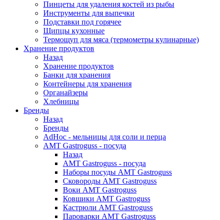
Пинцеты для удаления костей из рыбы
Инструменты для выпечки
Подставки под горячее
Щипцы кухонные
Термощуп для мяса (термометры кулинарные)
Хранение продуктов
Назад
Хранение продуктов
Банки для хранения
Контейнеры для хранения
Органайзеры
Хлебницы
Бренды
Назад
Бренды
AdHoc - мельницы для соли и перца
AMT Gastroguss - посуда
Назад
AMT Gastroguss - посуда
Наборы посуды AMT Gastroguss
Сковороды AMT Gastroguss
Воки AMT Gastroguss
Ковшики AMT Gastroguss
Кастрюли AMT Gastroguss
Пароварки AMT Gastroguss