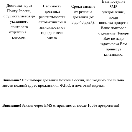
Вам поступит
Доставка через
Стоимость
Сроки зависят
SMS
Почту России,
доставки
от региона
уведомление,
осуществляется до
рассчитывается
доставки (от
когда
указанного
автоматически в
3 до 40 дней).
посылка придет в
почтового
зависимости от
Ваше почтовое
отделения 1
города и веса
отделение. Теперь
классом.
заказа.
Вам не надо
ждать пока Вам
принесут
квитанцию.
Внимание!
При выборе доставки Почтой России, необходимо правильно
ввести полный адрес проживания, Ф.И.О. и почтовый индекс.
Внимание!
Заказы через EMS отправляются после 100% предоплаты!