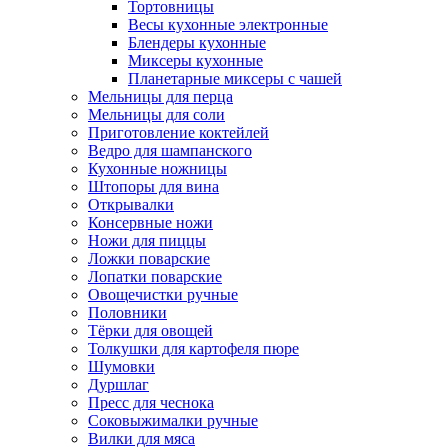
Тортовницы
Весы кухонные электронные
Блендеры кухонные
Миксеры кухонные
Планетарные миксеры с чашей
Мельницы для перца
Мельницы для соли
Приготовление коктейлей
Ведро для шампанского
Кухонные ножницы
Штопоры для вина
Открывалки
Консервные ножи
Ножи для пиццы
Ложки поварские
Лопатки поварские
Овощечистки ручные
Половники
Тёрки для овощей
Толкушки для картофеля пюре
Шумовки
Дуршлаг
Пресс для чеснока
Соковыжималки ручные
Вилки для мяса