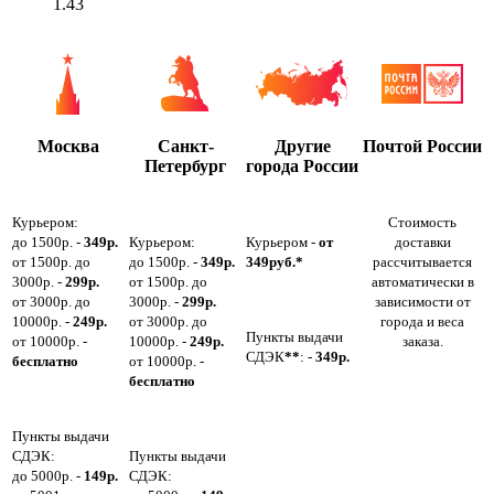
1.43
Москва
Санкт-
Другие
Почтой России
Петербург
города России
Курьером:
Стоимость
до 1500р. -
349р.
Курьером:
Курьером -
от
доставки
от 1500р. до
до 1500р. -
349р.
349руб.*
рассчитывается
3000р. -
299р.
от 1500р. до
автоматически в
от 3000р. до
3000р. -
299р.
зависимости от
10000р. -
249р.
от 3000р. до
города и веса
Пункты выдачи
от 10000р. -
10000р. -
249р.
заказа.
СДЭК
**
: -
349р.
бесплатно
от 10000р. -
бесплатно
Пункты выдачи
СДЭК:
Пункты выдачи
до 5000р. -
149р.
СДЭК: