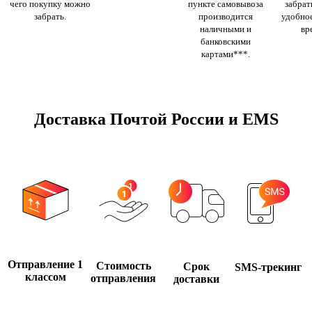
чего покупку можно
пункте самовывоза
забрать
забрать.
производится
удобное
наличными и
вр
банковскими
картами***.
Доставка Почтой России и EMS
Отправление 1
Стоимость
Срок
SMS-трекинг
классом
отправления
доставки