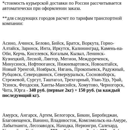
*стоимость курьерской доставки по России рассчитывается
автоматически при оформлении заказа.
**для следующих городов расчет по тарифам транспортной
компании:
Асино, Ачинск, Белово, Бийск, Братск, Воркута, Горно-
Алтайск, Заринск, Инта, Иркутск, Калининград, Камень-на-
Оби, Керчь, Киселевск, Когалым, Кызыл, Ленинск-
Кузнецкий, Лесной, Лянтор, Мегион, Междуреченск,
Минусинск, Нефтеюганск, Нижневартовск, Новоалтайск,
Новый Уренгой, Ноябрьск, Нягань, Прокопьевск, Радужный,
Рубцовск, Северодвинск, Североуральск, Сосновоборск,
Стрежевой, Сургут, Таштагол, Трехгорный, Улан-Удэ, Урай,
Усинск, Феодосия, Ханты-Мансийск, Хомутово, Черногорск,
Чита, Юрга
- 340 руб. (первые 2кг) + 150 руб. (за каждый
последующий кг).
Амурск, Ангарск, Артем, Белогорск, Бикин, Биробиджан,
Благовещенск, Ванино, Владивосток, Комсомольск-на-Амуре,
Лабытнанги, Лесозаводск, Находка, Нерюнгри, Салехард,