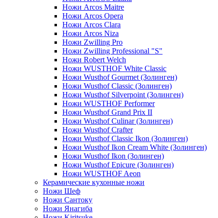
Ножи Arcos Maitre
Ножи Arcos Opera
Ножи Arcos Clara
Ножи Arcos Niza
Ножи Zwilling Pro
Ножи Zwilling Professional "S"
Ножи Robert Welch
Ножи WUSTHOF White Classic
Ножи Wusthof Gourmet (Золинген)
Ножи Wusthof Classic (Золинген)
Ножи Wusthof Silverpoint (Золинген)
Ножи WUSTHOF Performer
Ножи Wusthof Grand Prix II
Ножи Wusthof Culinar (Золинген)
Ножи Wusthof Crafter
Ножи Wusthof Classic Ikon (Золинген)
Ножи Wusthof Ikon Cream White (Золинген)
Ножи Wusthof Ikon (Золинген)
Ножи Wusthof Epicure (Золинген)
Ножи WUSTHOF Aeon
Керамические кухонные ножи
Ножи Шеф
Ножи Сантоку
Ножи Янагиба
Ножи Kiritsuke