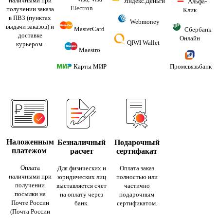
наличными при
Яндекс.Деньги
Альфа-
Electron
получении заказа
Клик
в ПВЗ (пунктах
Webmoney
выдачи заказов) и
MasterCard
Сбербанк
доставке
Онлайн
QIWI Wallet
курьером.
Maestro
Карты МИР
Промсвязьбанк
Наложенным
Безналичный
Подарочный
платежом
расчет
сертифакат
Оплата
Для физических и
Оплата заказ
наличными при
юридических лиц
полностью или
получении
выставляется счет
частично
посылки на
на оплату через
подарочным
Почте России
банк.
сертификатом.
(Почта России