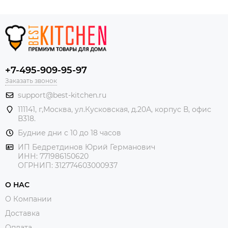
+7-495-909-95-97
Заказать звонок
support@best-kitchen.ru
111141, г,Москва, ул.Кусковская, д.20А, корпус В, офис
В318.
Будние дни с 10 до 18 часов
ИП Бедретдинов Юрий Германович
ИНН:
771986150620
ОГРНИП: 312774603000937
О НАС
О Компании
Доставка
Оплата