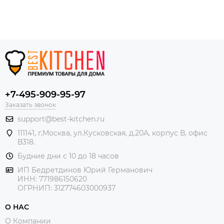
+7-495-909-95-97
Заказать звонок
support@best-kitchen.ru
111141, г,Москва, ул.Кусковская, д.20А, корпус В, офис
В318.
Будние дни с 10 до 18 часов
ИП Бедретдинов Юрий Германович
ИНН:
771986150620
ОГРНИП: 312774603000937
О НАС
О Компании