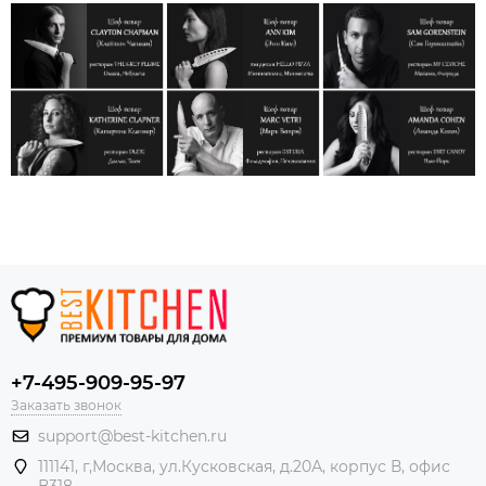
+7-495-909-95-97
Заказать звонок
support@best-kitchen.ru
111141, г,Москва, ул.Кусковская, д.20А, корпус В, офис