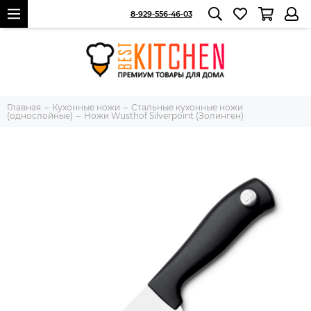
8-929-556-46-03
Главная
Кухонные ножи
Стальные кухонные ножи
(однослойные)
Ножи Wusthof Silverpoint (Золинген)