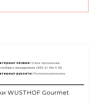
атериал лезвия:
сталь прокатная,
олибден-ванадиевая (X50 Cr Mo V 15)
атериал рукояти:
Полиоксиметилен
авки WUSTHOF Gourmet