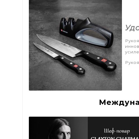
Уд
Рукоя
иннов
усиле
Рукоя
Междуна