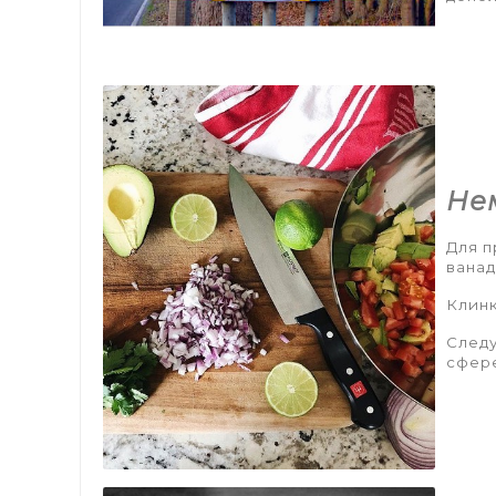
Не
Для п
ванад
Клинк
Следу
сфере