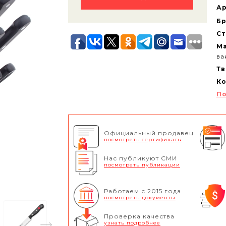
Ар
Бр
Ст
Ма
ва
Тв
Ко
По
Официальный продавец
посмотреть сертификаты
Нас публикуют СМИ
посмотреть публикации
Работаем с 2015 года
посмотреть документы
Проверка качества
узнать подробнее