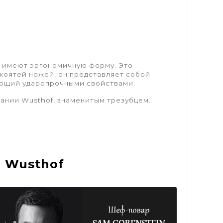
и имеют эргономичную форму. Это
коятей ножей, он представляет собой
ающий ударопрочными свойствами.
пании Wusthof, знаменитым трезубцем.
 Wusthof