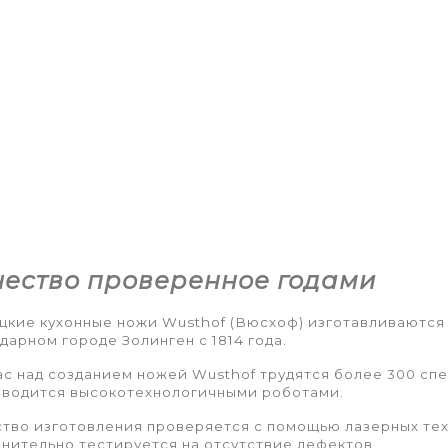
чество проверенное годами
кие кухонные ножи Wusthof (Вюсхоф) изготавливаются
дарном городе Золинген с 1814 года.
с над созданием ножей Wusthof трудятся более 300 спе
зводится высокотехнологичными роботами.
тво изготовления проверяется с помощью лазерных тех
нительно тестируется на отсутствие дефектов.