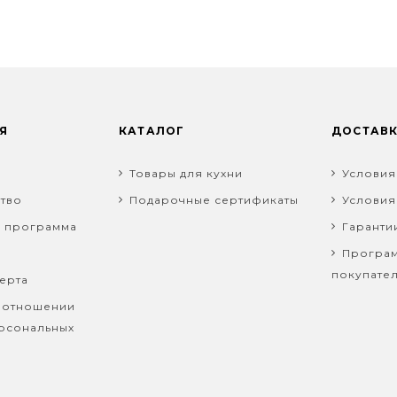
Я
КАТАЛОГ
ДОСТАВ
Товары для кухни
Условия
тво
Подарочные сертификаты
Условия
я программа
Гаранти
Програм
покупате
ерта
 отношении
рсональных