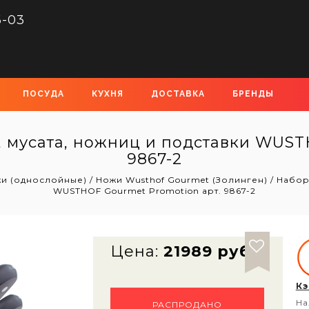
6-03
ПОСУДА
КУХНЯ
ДОСТАВКА
БРЕНДЫ
, мусата, ножниц и подставки WUST
9867-2
жи (однослойные)
/
Ножи Wusthof Gourmet (Золинген)
/
Набор
WUSTHOF Gourmet Promotion арт. 9867-2
Цена:
21989 руб
Кэ
На
РАСПРОДАНО