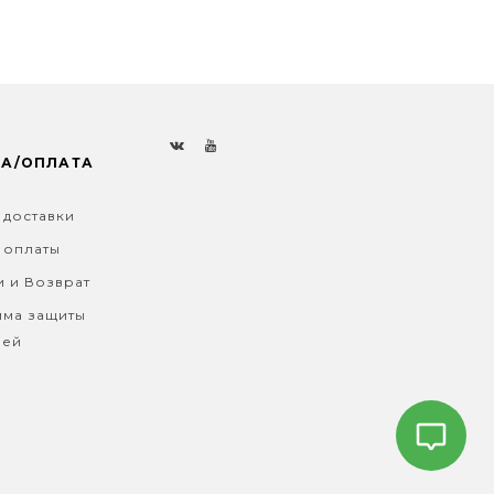
КА/ОПЛАТА
 доставки
 оплаты
и и Возврат
ма защиты
лей