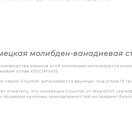
мецкая молибден-ванадиевая с
роизводства клинков этой коллекции используется иск
иевый сплав X50CrMoV15.
и серии Gourmet затачиваются вручную, под углом 15 гр
ет отметить, что коллекция Gourmet от Wuesthof серти
 проверки кухонных принадлежностей на предмет безоп