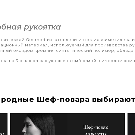
обная рукоятка
тки ножей Gourmet изготовлены из полиоксиметилена 
ационный материал, используемый для производства ру
нный оксидом кремния синтетический полимер, облад
тка на 3-х заклепках украшена эмблемой, символом ком
родные Шеф-повара выбирают