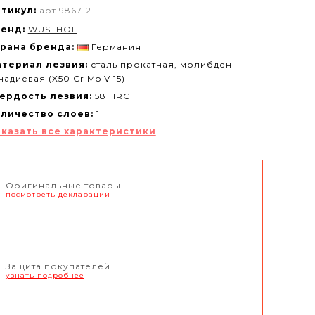
тикул:
арт.9867-2
енд:
WUSTHOF
рана бренда:
Германия
териал лезвия:
сталь прокатная, молибден-
надиевая (X50 Cr Mo V 15)
ердость лезвия:
58 HRC
личество слоев:
1
казать все характеристики
Оригинальные товары
посмотреть декларации
Защита покупателей
узнать подробнее