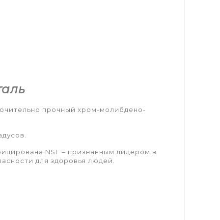
таль
лючительно прочный хром-молибдено-
адусов.
фицирована NSF – признанным лидером в
асности для здоровья людей.