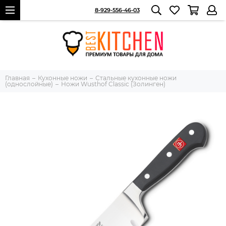
8-929-556-46-03
Главная
Кухонные ножи
Стальные кухонные ножи
(однослойные)
Ножи Wusthof Classic (Золинген)