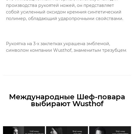
производства рукоятей ножей, он представляет
собой усиленный оксидом кремния синтетический
полимер, обладающий ударопрочными свойствами.
Рукоятка на 3-х заклепках украшена эмблемой,
символом компании Wusthof, знаменитым трезубцем
.
Международные Шеф-повара
выбирают Wusthof