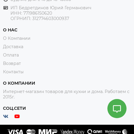
ИП Бедретдинов Юрий Германович
ИНН:
771986150620
ОГРНИП: 312774603000937
О НАС
О Компании
Доставка
Оплата
Возврат
Контакты
О КОМПАНИИ
Интернет-магазин товаров для кухни и дома. Работаем с
2015г.
СОЦ.СЕТИ