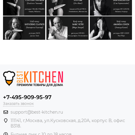
+7-495-909-95-97
Заказать звонок
support@best-kitchen.ru
111141, г,Москва, ул.Кусковская, д.20А, корпус В, офис
В318.
Будние дни с 10 до 18 часов