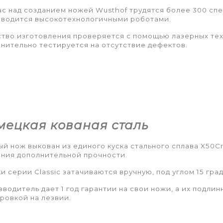
с над созданием ножей Wusthof трудятся более 300 спе
зводится высокотехнологичными роботами.
тво изготовления проверяется с помощью лазерных тех
нительно тестируется на отсутствие дефектов.
мецкая кованая сталь
й нож выкован из единого куска стального сплава X50C
ния дополнительной прочности.
и серии Classic затачиваются вручную, под углом 15 град
водитель дает 1 год гарантии на свои ножи, а их подл
ровкой на лезвии.