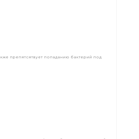
.
акже препятсятвует попаданию бактерий под