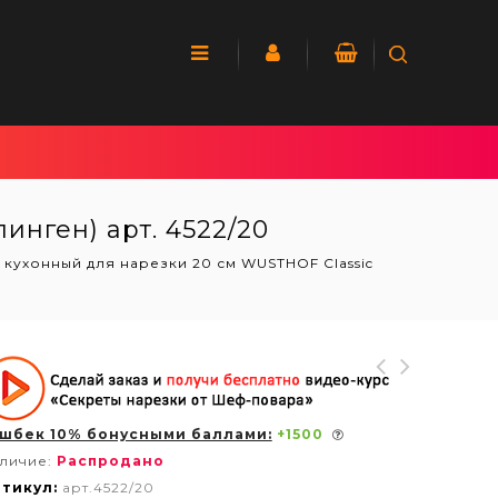
инген) арт. 4522/20
 кухонный для нарезки 20 см WUSTHOF Classic
шбек 10% бонусными баллами:
+
1500
личие:
Распродано
тикул:
арт.4522/20