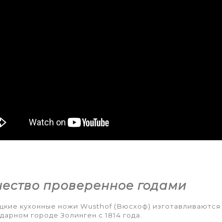
чество проверенное годами
кие кухонные ножи Wusthof (Вюсхоф) изготавливаются
дарном городе Золинген с 1814 года.