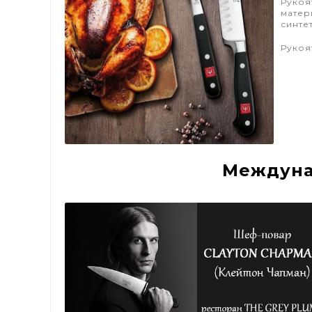
Рукоя
матер
синте
Рукоя
Междуна