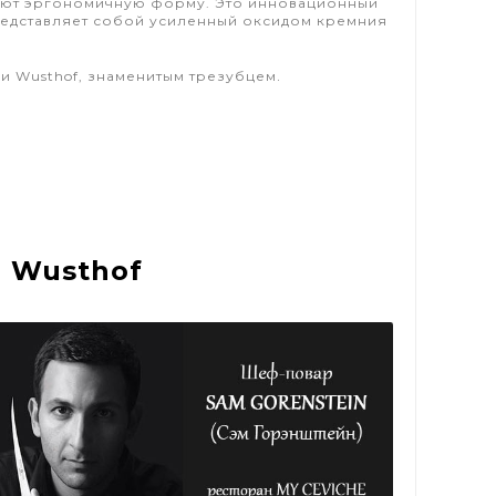
еют эргономичную форму. Это инновационный
редставляет собой усиленный оксидом кремния
.
.
и Wusthof, знаменитым трезубцем
 Wusthof