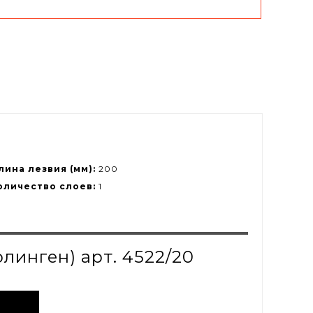
лина лезвия (мм):
200
оличество слоев:
1
линген) арт. 4522/20