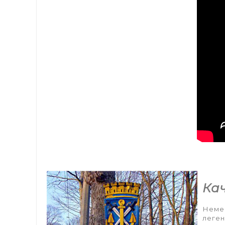
Ка
Немец
леген