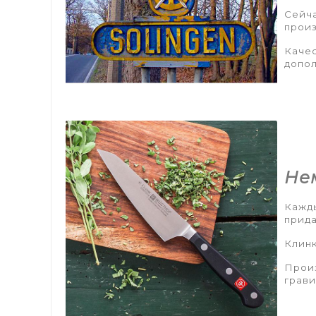
Сейча
прои
Качес
допол
Не
Кажды
прида
Клинк
Произ
грави