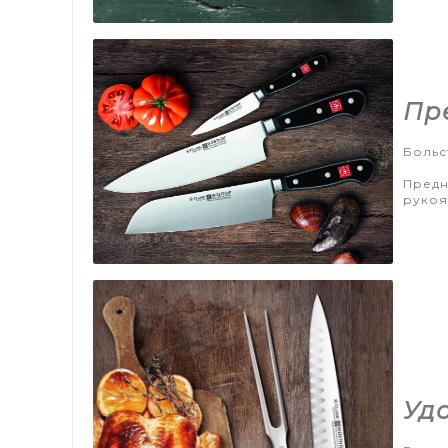
Пр
Больс
Предн
рукоя
Уд