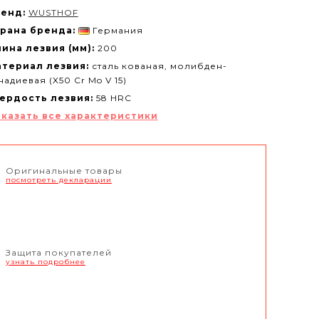
енд:
WUSTHOF
рана бренда:
Германия
ина лезвия (мм):
200
териал лезвия:
сталь кованая, молибден-
надиевая (X50 Cr Mo V 15)
ердость лезвия:
58 HRC
казать все характеристики
Оригинальные товары
посмотреть декларации
Защита покупателей
узнать подробнее