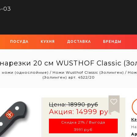
6-03
ПОСУДА
КУХНЯ
ДОСТАВКА
БРЕНДЫ
арезки 20 см WUSTHOF Classic (Зол
е ножи (однослойные)
/
Ножи Wusthof Classic (Золинген)
/
Нож
(Золинген) арт. 4522/20
Цена:
18990 руб
Акция: 14999 руб
Кэ
Скидка 21% / Выгода
На
3991 руб
Ар