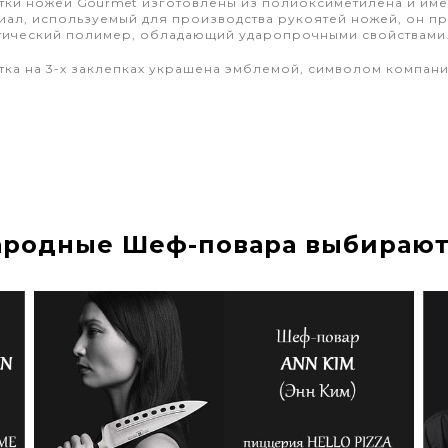
тки ножей Gourmet изготовлены из полиоксиметилена и им
иал, используемый для производства рукоятей ножей, он п
тический полимер, обладающий ударопрочными свойствами
тка на 3-х заклепках украшена эмблемой, символом компани
родные Шеф-повара выбирают