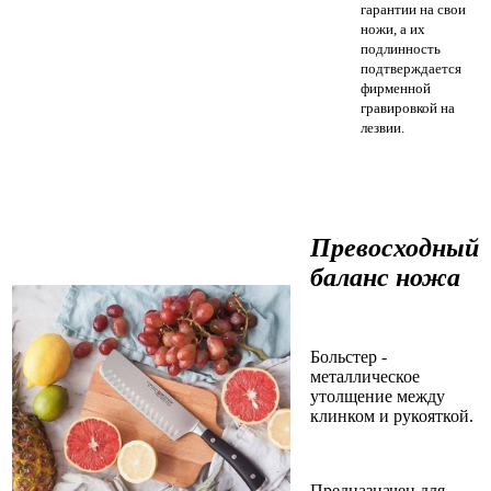
гарантии на свои
ножи, а их
подлинность
подтверждается
фирменной
гравировкой на
лезвии.
Превосходный
баланс ножа
Больстер -
металлическое
утолщение между
клинком и рукояткой.
Предназначен для