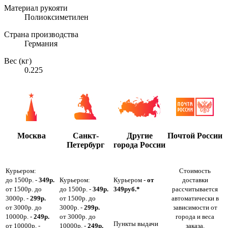
Материал рукояти
Полиоксиметилен
Страна производства
Германия
Вес (кг)
0.225
Москва
Санкт-
Другие
Почтой России
Петербург
города России
Курьером:
Стоимость
до 1500р. -
349р.
Курьером:
Курьером -
от
доставки
от 1500р. до
до 1500р. -
349р.
349руб.*
рассчитывается
3000р. -
299р.
от 1500р. до
автоматически в
от 3000р. до
3000р. -
299р.
зависимости от
10000р. -
249р.
от 3000р. до
города и веса
Пункты выдачи
от 10000р. -
10000р. -
249р.
заказа.