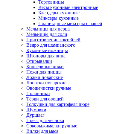
Тортовницы
Весы кухонные электронные
Блендеры кухонные
Миксеры кухонные
Планетарные миксеры с чашей
Мельницы для перца
Мельницы для соли
Приготовление коктейлей
Ведро для шампанского
Кухонные ножницы
Штопоры для вина
Открывалки
Консервные ножи
Ножи для пиццы
Ложки поварские
Лопатки поварские
Овощечистки ручные
Половники
Тёрки для овощей
Толкушки для картофеля пюре
Шумовки
Дуршлаг
Пресс для чеснока
Соковыжималки ручные
Вилки для мяса