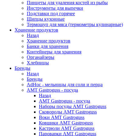
Пинцеты для удаления костей из рыбы
Инструменты для выпечки
Подставки под горячее
Щипцы кухонные
Термощуп для мяса (термометры кулинарные)
Хранение продуктов
Назад
Хранение продуктов
Банки для хранения
Контейнеры для хранения
Органайзеры
Хлебницы
Бренды
Назад
Бренды
AdHoc - мельницы для соли и перца
AMT Gastroguss - посуда
Назад
AMT Gastroguss - посуда
Наборы посуды AMT Gastroguss
Сковороды AMT Gastroguss
Воки AMT Gastroguss
Ковшики AMT Gastroguss
Кастрюли AMT Gastroguss
Пароварки AMT Gastroguss