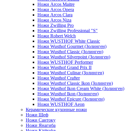
Ножи Arcos Maitre
Ножи Arcos Opera
Ножи Arcos Clara
Ножи Arcos Niza
Ножи Zwilling Pro
Ножи Zwilling Professional "S"
Ножи Robert Welch
Ножи WUSTHOF White Classic
Ножи Wusthof Gourmet (Золинген)
Ножи Wusthof Classic (Золинген)
Ножи Wusthof Silverpoint (Золинген)
Ножи WUSTHOF Performer
Ножи Wusthof Grand Prix II
Ножи Wusthof Culinar (Золинген)
Ножи Wusthof Crafter
Ножи Wusthof Classic Ikon (Золинген)
Ножи Wusthof Ikon Cream White (Золинген)
Ножи Wusthof Ikon (Золинген)
Ножи Wusthof Epicure (Золинген)
Ножи WUSTHOF Aeon
Керамические кухонные ножи
Ножи Шеф
Ножи Сантоку
Ножи Янагиба
Ножи Kiritsuke