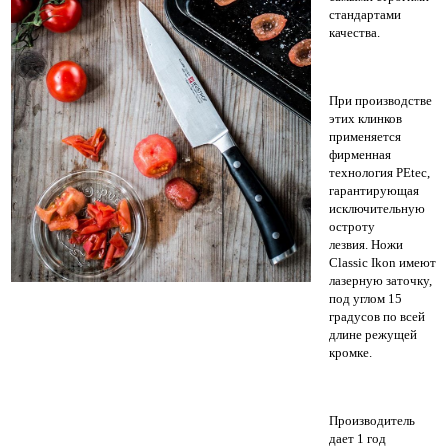
стандартами
качества.
При производстве
этих клинков
применяется
фирменная
технология PEtec,
гарантирующая
исключительную
остроту
лезвия.
Ножи
Classic Ikon имеют
лазерную заточку,
под углом 15
градусов по всей
длине режущей
кромке.
Производитель
дает 1 год