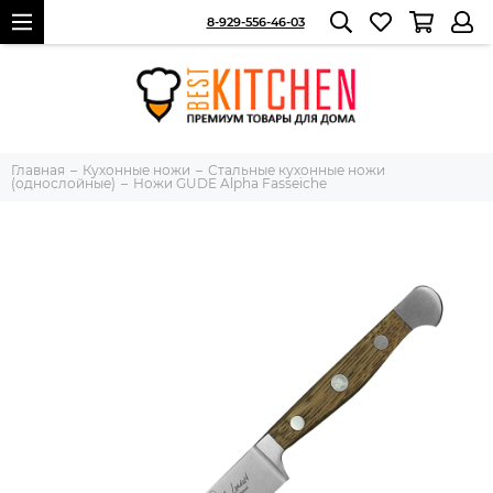
8-929-556-46-03
Главная
Кухонные ножи
Стальные кухонные ножи
(однослойные)
Ножи GUDE Alpha Fasseiche