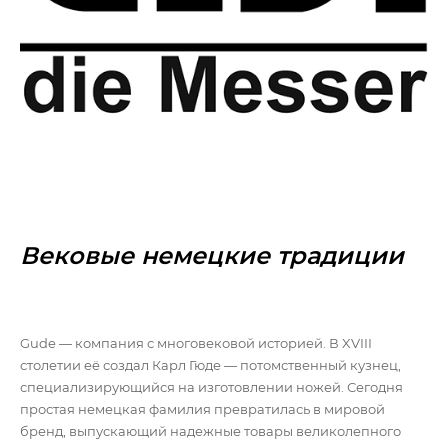
Вековые немецкие традиции
Gude — компания с многовековой историей. В XVIII
столетии её создал Карл Гюде — потомственный кузнец,
специализирующийся на изготовлении ножей. Сегодня
простая немецкая фамилия превратилась в мировой
бренд, выпускающий надежные товары великолепного