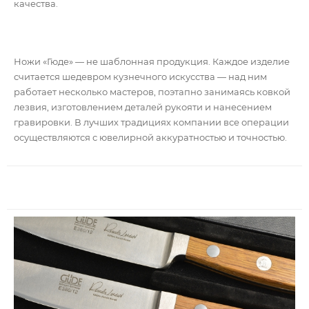
качества.
Ножи «Гюде» — не шаблонная продукция. Каждое изделие
считается шедевром кузнечного искусства — над ним
работает несколько мастеров, поэтапно занимаясь ковкой
лезвия, изготовлением деталей рукояти и нанесением
гравировки. В лучших традициях компании все операции
осуществляются с ювелирной аккуратностью и точностью.