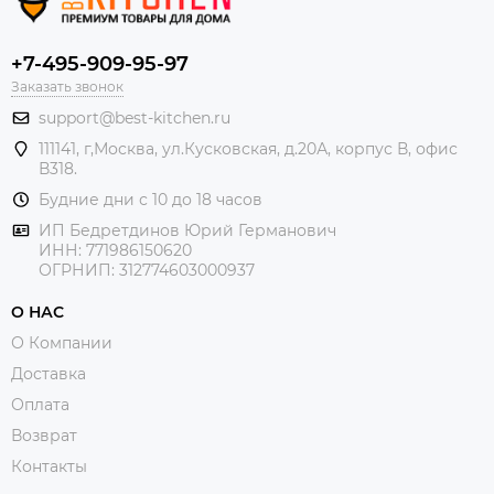
+7-495-909-95-97
Заказать звонок
support@best-kitchen.ru
111141, г,Москва, ул.Кусковская, д.20А, корпус В, офис
В318.
Будние дни с 10 до 18 часов
ИП Бедретдинов Юрий Германович
ИНН:
771986150620
ОГРНИП: 312774603000937
О НАС
О Компании
Доставка
Оплата
Возврат
Контакты