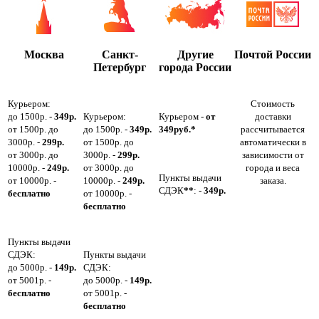
Москва
Санкт-
Другие
Почтой России
Петербург
города России
Курьером:
Стоимость
до 1500р. -
349р.
Курьером:
Курьером -
от
доставки
от 1500р. до
до 1500р. -
349р.
349руб.*
рассчитывается
3000р. -
299р.
от 1500р. до
автоматически в
от 3000р. до
3000р. -
299р.
зависимости от
10000р. -
249р.
от 3000р. до
города и веса
Пункты выдачи
от 10000р. -
10000р. -
249р.
заказа.
СДЭК
**
: -
349р.
бесплатно
от 10000р. -
бесплатно
Пункты выдачи
СДЭК:
Пункты выдачи
до 5000р. -
149р.
СДЭК:
от 5001р. -
до 5000р. -
149р.
бесплатно
от 5001р. -
бесплатно