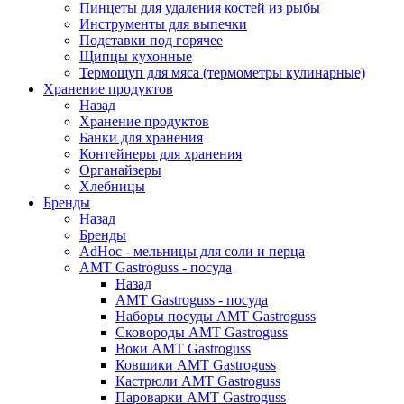
Пинцеты для удаления костей из рыбы
Инструменты для выпечки
Подставки под горячее
Щипцы кухонные
Термощуп для мяса (термометры кулинарные)
Хранение продуктов
Назад
Хранение продуктов
Банки для хранения
Контейнеры для хранения
Органайзеры
Хлебницы
Бренды
Назад
Бренды
AdHoc - мельницы для соли и перца
AMT Gastroguss - посуда
Назад
AMT Gastroguss - посуда
Наборы посуды AMT Gastroguss
Сковороды AMT Gastroguss
Воки AMT Gastroguss
Ковшики AMT Gastroguss
Кастрюли AMT Gastroguss
Пароварки AMT Gastroguss