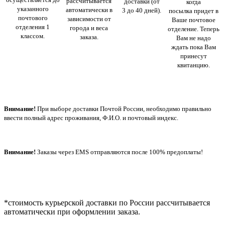
рассчитывается
доставки (от
когда
указанного
автоматически в
3 до 40 дней).
посылка придет в
почтового
зависимости от
Ваше почтовое
отделения 1
города и веса
отделение. Теперь
классом.
заказа.
Вам не надо
ждать пока Вам
принесут
квитанцию.
Внимание!
При выборе доставки Почтой России, необходимо правильно
ввести полный адрес проживания, Ф.И.О. и почтовый индекс.
Внимание!
Заказы через EMS отправляются после 100% предоплаты!
*стоимость курьерской доставки по России рассчитывается
автоматически при оформлении заказа.