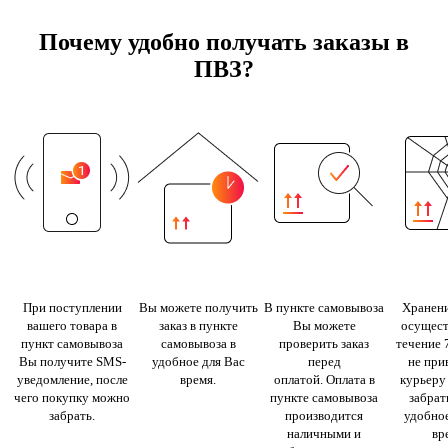
Почему удобно получать заказы в
ПВЗ?
При поступлении
Вы можете получить
В пункте самовывоза
Хранени
вашего товара в
заказ в пункте
Вы можете
осущест
пункт самовывоза
самовывоза в
проверить заказ
течение 
Вы получите SMS-
удобное для Вас
перед
не при
уведомление, после
время.
оплатой. Оплата в
курьеру
чего покупку можно
пункте самовывоза
забрать
забрать.
производится
удобное
наличными и
вр