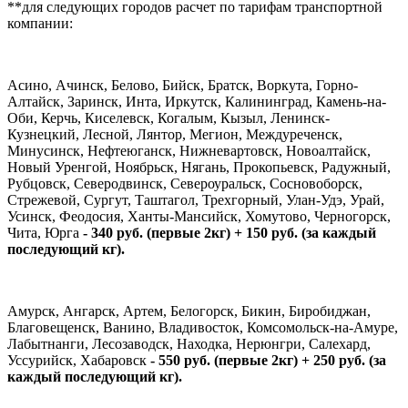
**для следующих городов расчет по тарифам транспортной
компании:
Асино, Ачинск, Белово, Бийск, Братск, Воркута, Горно-
Алтайск, Заринск, Инта, Иркутск, Калининград, Камень-на-
Оби, Керчь, Киселевск, Когалым, Кызыл, Ленинск-
Кузнецкий, Лесной, Лянтор, Мегион, Междуреченск,
Минусинск, Нефтеюганск, Нижневартовск, Новоалтайск,
Новый Уренгой, Ноябрьск, Нягань, Прокопьевск, Радужный,
Рубцовск, Северодвинск, Североуральск, Сосновоборск,
Стрежевой, Сургут, Таштагол, Трехгорный, Улан-Удэ, Урай,
Усинск, Феодосия, Ханты-Мансийск, Хомутово, Черногорск,
Чита, Юрга
- 340 руб. (первые 2кг) + 150 руб. (за каждый
последующий кг).
Амурск, Ангарск, Артем, Белогорск, Бикин, Биробиджан,
Благовещенск, Ванино, Владивосток, Комсомольск-на-Амуре,
Лабытнанги, Лесозаводск, Находка, Нерюнгри, Салехард,
Уссурийск, Хабаровск
- 550 руб. (первые 2кг) + 250 руб. (за
каждый последующий кг).