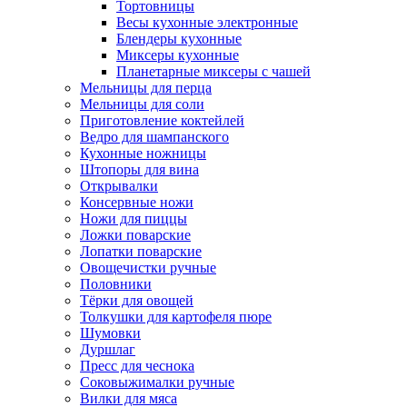
Тортовницы
Весы кухонные электронные
Блендеры кухонные
Миксеры кухонные
Планетарные миксеры с чашей
Мельницы для перца
Мельницы для соли
Приготовление коктейлей
Ведро для шампанского
Кухонные ножницы
Штопоры для вина
Открывалки
Консервные ножи
Ножи для пиццы
Ложки поварские
Лопатки поварские
Овощечистки ручные
Половники
Тёрки для овощей
Толкушки для картофеля пюре
Шумовки
Дуршлаг
Пресс для чеснока
Соковыжималки ручные
Вилки для мяса