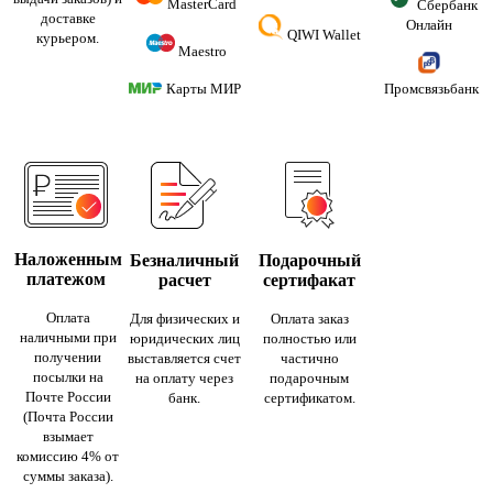
MasterCard
Сбербанк
доставке
Онлайн
QIWI Wallet
курьером.
Maestro
Карты МИР
Промсвязьбанк
Наложенным
Безналичный
Подарочный
платежом
расчет
сертифакат
Оплата
Для физических и
Оплата заказ
наличными при
юридических лиц
полностью или
получении
выставляется счет
частично
посылки на
на оплату через
подарочным
Почте России
банк.
сертификатом.
(Почта России
взымает
комиссию 4% от
суммы заказа).