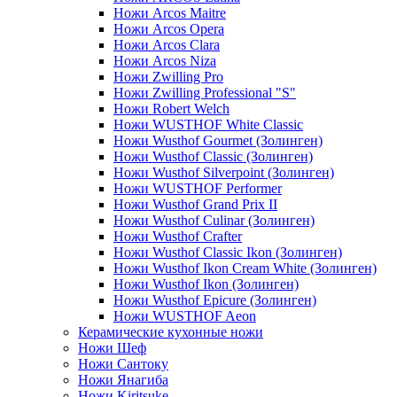
Ножи Arcos Maitre
Ножи Arcos Opera
Ножи Arcos Clara
Ножи Arcos Niza
Ножи Zwilling Pro
Ножи Zwilling Professional "S"
Ножи Robert Welch
Ножи WUSTHOF White Classic
Ножи Wusthof Gourmet (Золинген)
Ножи Wusthof Classic (Золинген)
Ножи Wusthof Silverpoint (Золинген)
Ножи WUSTHOF Performer
Ножи Wusthof Grand Prix II
Ножи Wusthof Culinar (Золинген)
Ножи Wusthof Crafter
Ножи Wusthof Classic Ikon (Золинген)
Ножи Wusthof Ikon Cream White (Золинген)
Ножи Wusthof Ikon (Золинген)
Ножи Wusthof Epicure (Золинген)
Ножи WUSTHOF Aeon
Керамические кухонные ножи
Ножи Шеф
Ножи Сантоку
Ножи Янагиба
Ножи Kiritsuke