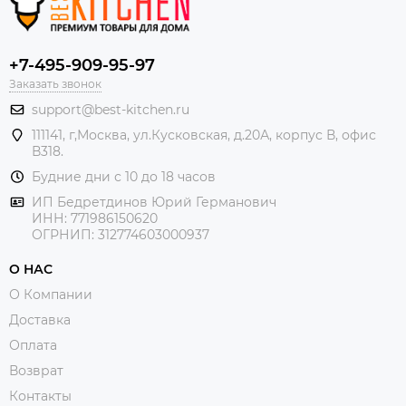
+7-495-909-95-97
Заказать звонок
support@best-kitchen.ru
111141, г,Москва, ул.Кусковская, д.20А, корпус В, офис
В318.
Будние дни с 10 до 18 часов
ИП Бедретдинов Юрий Германович
ИНН:
771986150620
ОГРНИП: 312774603000937
О НАС
О Компании
Доставка
Оплата
Возврат
Контакты