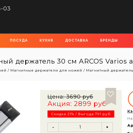
6-03
ПОСУДА
КУХНЯ
ДОСТАВКА
БРЕНДЫ
ый держатель 30 см ARCOS Varios а
жей
/
Магнитные держатели для ножей
/
Магнитный держатель 
Цена:
3690 руб
Акция: 2899 руб
Кэ
Скидка 21% / Выгода 791 руб
На
Ар
-
+