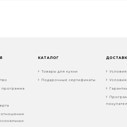
Я
КАТАЛОГ
ДОСТАВ
Товары для кухни
Условия
тво
Подарочные сертификаты
Условия
я программа
Гаранти
Програм
покупате
ерта
 отношении
рсональных