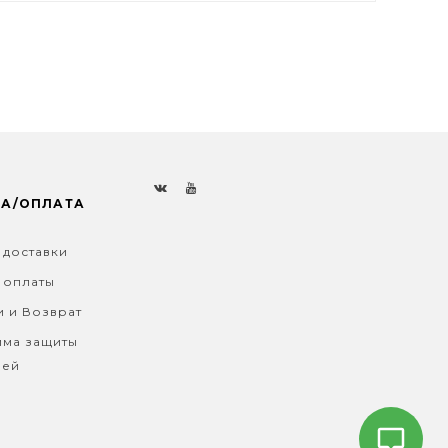
КА/ОПЛАТА
 доставки
 оплаты
и и Возврат
ма защиты
лей