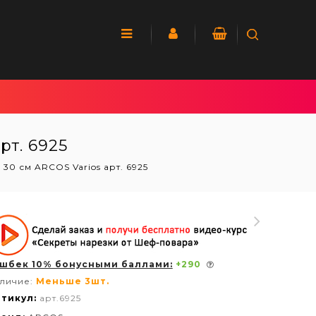
рт. 6925
30 см ARCOS Varios арт. 6925
шбек 10% бонусными баллами:
+
290
личие:
Меньше 3шт.
тикул:
арт.6925