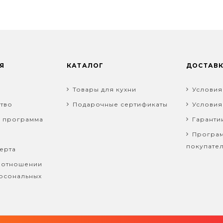
Я
КАТАЛОГ
ДОСТАВ
Товары для кухни
Условия
тво
Подарочные сертификаты
Условия
я программа
Гаранти
Програм
покупате
ерта
 отношении
рсональных