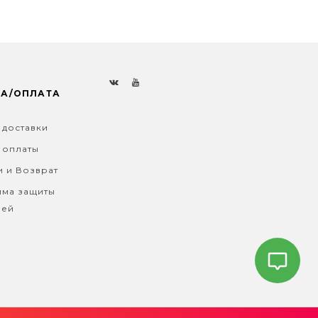
КА/ОПЛАТА
 доставки
 оплаты
и и Возврат
ма защиты
лей