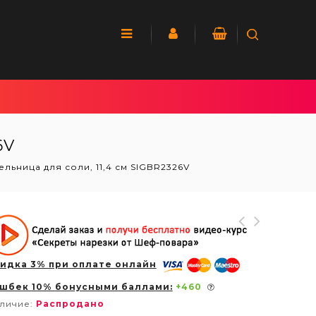
6V
ельница для соли, 11,4 см SIGBR2326V
идка 3% при оплате онлайн
шбек 10% бонусными баллами:
+
460
личие:
Распродано