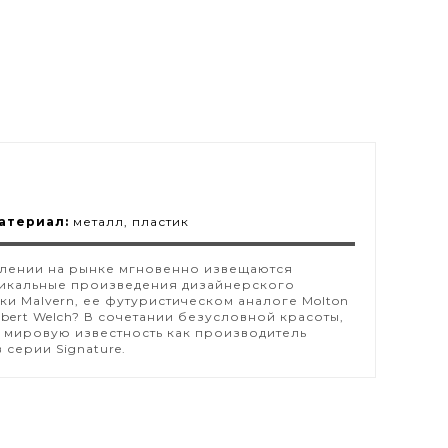
атериал:
металл, пластик
явлении на рынке мгновенно извещаются
никальные произведения дизайнерского
ки Malvern, ее футуристическом аналоге Molton
obert Welch? В сочетании безусловной красоты,
 мировую известность как производитель
серии Signature.