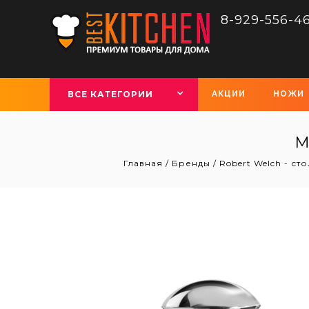
8-929-556-4
ВСЕ КАТЕГОРИИ
АКЦИИ
НОЖИ
М
Главная
/
Бренды
/
Robert Welch - с