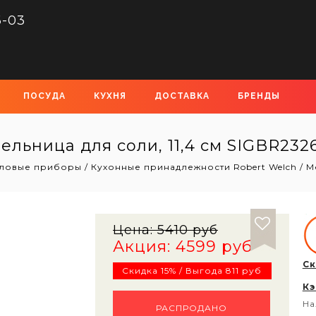
6-03
ПОСУДА
КУХНЯ
ДОСТАВКА
БРЕНДЫ
ельница для соли, 11,4 см SIGBR232
толовые приборы
/
Кухонные принадлежности Robert Welch
/
М
Цена:
5410 руб
Акция: 4599 руб
Ск
Скидка 15% / Выгода 811 руб
Кэ
На
РАСПРОДАНО