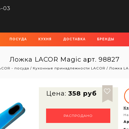
6-03
ПОСУДА
КУХНЯ
ДОСТАВКА
БРЕНДЫ
Ложка LACOR Magic арт. 98827
ACOR - посуда
/
Кухонные принадлежности LACOR
/
Ложка LA
Цена:
358 руб
Кэ
На
РАСПРОДАНО
Ар