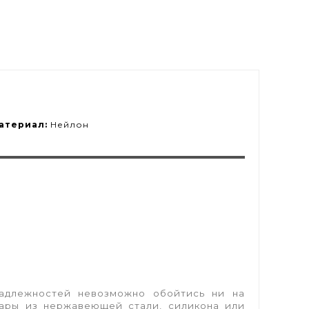
атериал:
Нейлон
надлежностей невозможно обойтись ни на
уары из нержавеющей стали, силикона или