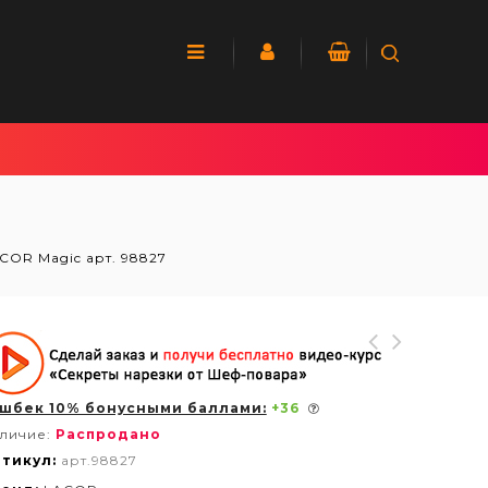
COR Magic арт. 98827
шбек 10% бонусными баллами:
+
36
личие:
Распродано
тикул:
арт.98827