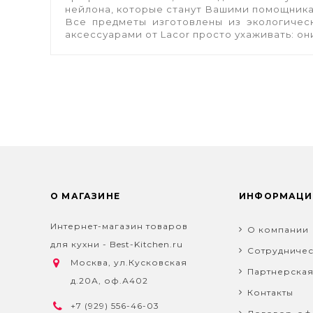
нейлона, которые станут Вашими помощника
Все предметы изготовлены из экологическ
аксессуарами от Lacor просто ухаживать: о
О МАГАЗИНЕ
ИНФОРМАЦИ
Интернет-магазин товаров
О компании
для кухни - Best-Kitchen.ru
Сотрудничес
Москва, ул.Кусковская
Партнерска
д.20А, оф.А402
Контакты
+7 (929) 556-46-03