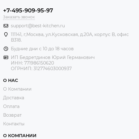
+7-495-909-95-97
Заказать звонок
support@best-kitchen.ru
111141, г,Москва, ул.Кусковская, д.20А, корпус В, офис
В318.
Будние дни с 10 до 18 часов
ИП Бедретдинов Юрий Германович
ИНН:
771986150620
ОГРНИП: 312774603000937
О НАС
О Компании
Доставка
Оплата
Возврат
Контакты
О КОМПАНИИ