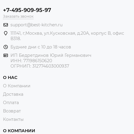
+7-495-909-95-97
Заказать звонок
support@best-kitchen.ru
111141, г,Москва, ул.Кусковская, д.20А, корпус В, офис
В318.
Будние дни с 10 до 18 часов
ИП Бедретдинов Юрий Германович
ИНН:
771986150620
ОГРНИП: 312774603000937
О НАС
О Компании
Доставка
Оплата
Возврат
Контакты
О КОМПАНИИ