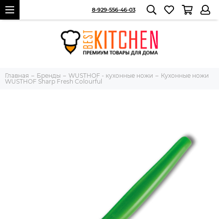
8-929-556-46-03
Главная
Бренды
WUSTHOF - кухонные ножи
Кухонные ножи
WUSTHOF Sharp Fresh Colourful