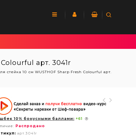
lourful арт. 3041r
я стейка 10 см WUSTHOF Sharp Fresh Colourful арт.
шбек 10% бонусными баллами:
+
61
личие:
Распродано
тикул:
арт.3041r