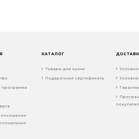
Я
КАТАЛОГ
ДОСТАВ
Товары для кухни
Условия
тво
Подарочные сертификаты
Условия
я программа
Гаранти
Програм
покупате
ерта
 отношении
рсональных