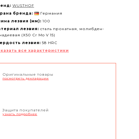
енд:
WUSTHOF
рана бренда:
Германия
ина лезвия (мм):
100
териал лезвия:
сталь прокатная, молибден-
надиевая (X50 Cr Mo V 15)
ердость лезвия:
58 HRC
казать все характеристики
Оригинальные товары
посмотреть декларации
Защита покупателей
узнать подробнее