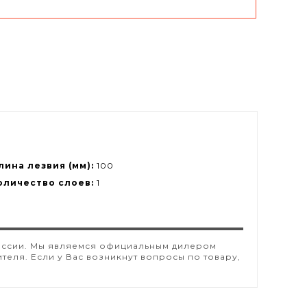
лина лезвия (мм):
100
оличество слоев:
1
й России. Мы являемся официальным дилером
еля. Если у Вас возникнут вопросы по товару,