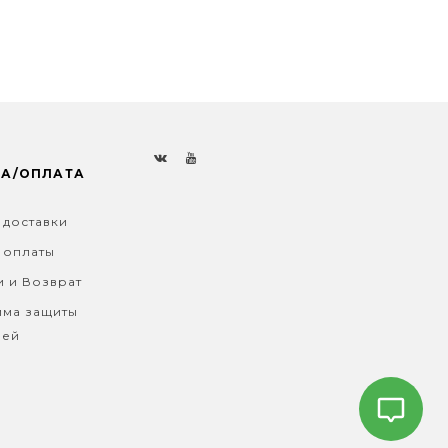
КА/ОПЛАТА
 доставки
 оплаты
и и Возврат
ма защиты
лей