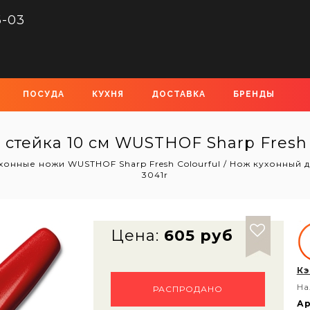
6-03
ПОСУДА
КУХНЯ
ДОСТАВКА
БРЕНДЫ
стейка 10 см WUSTHOF Sharp Fresh Co
хонные ножи WUSTHOF Sharp Fresh Colourful
/
Нож кухонный дл
3041r
Цена:
605 руб
Кэ
На
РАСПРОДАНО
Ар