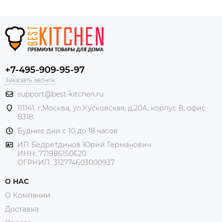
+7-495-909-95-97
Заказать звонок
support@best-kitchen.ru
111141, г,Москва, ул.Кусковская, д.20А, корпус В, офис
В318.
Будние дни с 10 до 18 часов
ИП Бедретдинов Юрий Германович
ИНН:
771986150620
ОГРНИП: 312774603000937
О НАС
О Компании
Доставка