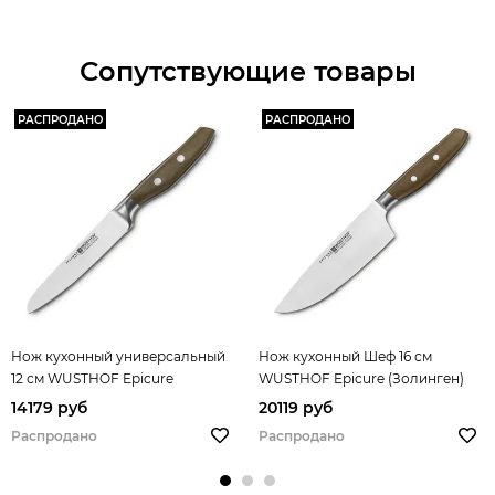
Сопутствующие товары
РАСПРОДАНО
РАСПРОДАНО
Нож кухонный универсальный
Нож кухонный Шеф 16 см
12 см WUSTHOF Epicure
WUSTHOF Epicure (Золинген)
(Золинген) арт. 3966/12
арт. 3981/16
14179 руб
20119 руб
Распродано
Распродано