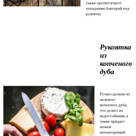
также препятсятвует
попаданию бактерий под
рукоятку.
Рукоятка
из
копченого
дуба
Ручки сделаны из
цельного
копченого дуба,
что делает их
водостойкими, а
также придает
ножам
неповторимый