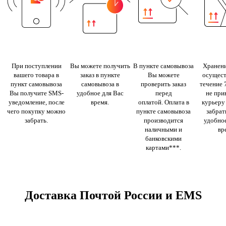
При поступлении
Вы можете получить
В пункте самовывоза
Хранени
вашего товара в
заказ в пункте
Вы можете
осущест
пункт самовывоза
самовывоза в
проверить заказ
течение 
Вы получите SMS-
удобное для Вас
перед
не при
уведомление, после
время.
оплатой. Оплата в
курьеру
чего покупку можно
пункте самовывоза
забрать
забрать.
производится
удобное
наличными и
вр
банковскими
картами***.
Доставка Почтой России и EMS