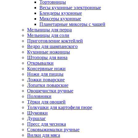
Тортовницы
Весы кухонные электронные
Блендеры кухонные
Миксеры кухонные
Планетарные миксеры с чашей
Мельницы для перца
Мельницы для соли
Приготовление коктейлей
Ведро для шампанского
Кухонные ножницы
Штопоры для вина
Открывалки
Консервные ножи
Ножи для пиццы
Ложки поварские
Лопатки поварские
Овощечистки ручные
Половники
Тёрки для овощей
Толкушки для картофеля пюре
Шумовки
Дуршлаг
Пресс для чеснока
Соковыжималки ручные
Вилки для мяса