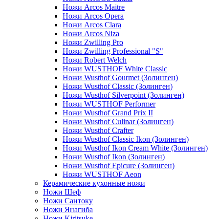
Ножи Arcos Maitre
Ножи Arcos Opera
Ножи Arcos Clara
Ножи Arcos Niza
Ножи Zwilling Pro
Ножи Zwilling Professional "S"
Ножи Robert Welch
Ножи WUSTHOF White Classic
Ножи Wusthof Gourmet (Золинген)
Ножи Wusthof Classic (Золинген)
Ножи Wusthof Silverpoint (Золинген)
Ножи WUSTHOF Performer
Ножи Wusthof Grand Prix II
Ножи Wusthof Culinar (Золинген)
Ножи Wusthof Crafter
Ножи Wusthof Classic Ikon (Золинген)
Ножи Wusthof Ikon Cream White (Золинген)
Ножи Wusthof Ikon (Золинген)
Ножи Wusthof Epicure (Золинген)
Ножи WUSTHOF Aeon
Керамические кухонные ножи
Ножи Шеф
Ножи Сантоку
Ножи Янагиба
Ножи Kiritsuke