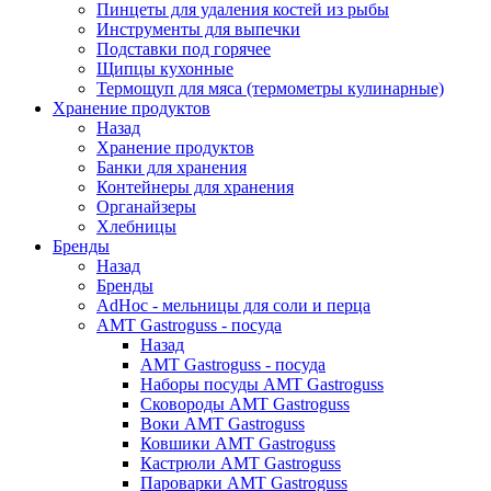
Пинцеты для удаления костей из рыбы
Инструменты для выпечки
Подставки под горячее
Щипцы кухонные
Термощуп для мяса (термометры кулинарные)
Хранение продуктов
Назад
Хранение продуктов
Банки для хранения
Контейнеры для хранения
Органайзеры
Хлебницы
Бренды
Назад
Бренды
AdHoc - мельницы для соли и перца
AMT Gastroguss - посуда
Назад
AMT Gastroguss - посуда
Наборы посуды AMT Gastroguss
Сковороды AMT Gastroguss
Воки AMT Gastroguss
Ковшики AMT Gastroguss
Кастрюли AMT Gastroguss
Пароварки AMT Gastroguss