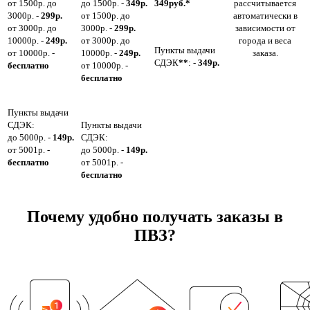
от 1500р. до
до 1500р. -
349р.
349руб.*
рассчитывается
3000р. -
299р.
от 1500р. до
автоматически в
от 3000р. до
3000р. -
299р.
зависимости от
10000р. -
249р.
от 3000р. до
города и веса
Пункты выдачи
от 10000р. -
10000р. -
249р.
заказа.
СДЭК
**
: -
349р.
бесплатно
от 10000р. -
бесплатно
Пункты выдачи
СДЭК:
Пункты выдачи
до 5000р. -
149р.
СДЭК:
от 5001р. -
до 5000р. -
149р.
бесплатно
от 5001р. -
бесплатно
Почему удобно получать заказы в
ПВЗ?