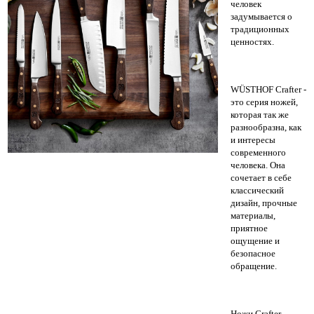
человек
задумывается о
традиционных
ценностях.
WÜSTHOF Crafter -
это серия ножей,
которая так же
разнообразна, как
и интересы
современного
человека. Она
сочетает в себе
классический
дизайн, прочные
материалы,
приятное
ощущение и
безопасное
обращение.
Ножи Crafter