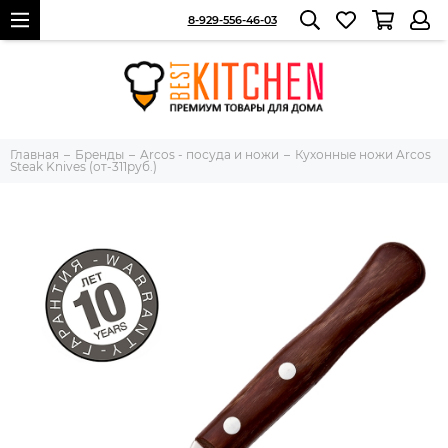
8-929-556-46-03
Главная
Бренды
Arcos - посуда и ножи
Кухонные ножи Arcos
Steak Knives (от-311руб.)