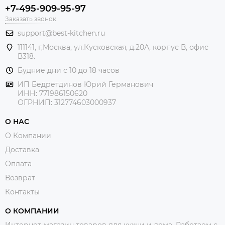
+7-495-909-95-97
Заказать звонок
support@best-kitchen.ru
111141, г,Москва, ул.Кусковская, д.20А, корпус В, офис
В318.
Будние дни с 10 до 18 часов
ИП Бедретдинов Юрий Германович
ИНН:
771986150620
ОГРНИП: 312774603000937
О НАС
О Компании
Доставка
Оплата
Возврат
Контакты
О КОМПАНИИ
Интернет-магазин товаров для кухни и дома. Работаем с