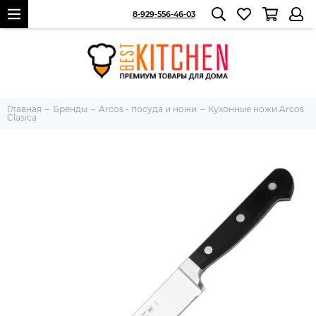
8-929-556-46-03
Главная
Бренды
Arcos - посуда и ножи
Кухонные ножи Arcos
Clasica