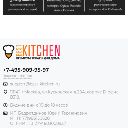
+7-495-909-95-97
Заказать звонок
support@best-kitchen.ru
111141, г,Москва, ул.Кусковская, д.20А, корпус В, офис
В318.
Будние дни с 10 до 18 часов
ИП Бедретдинов Юрий Германович
ИНН:
771986150620
ОГРНИП: 312774603000937