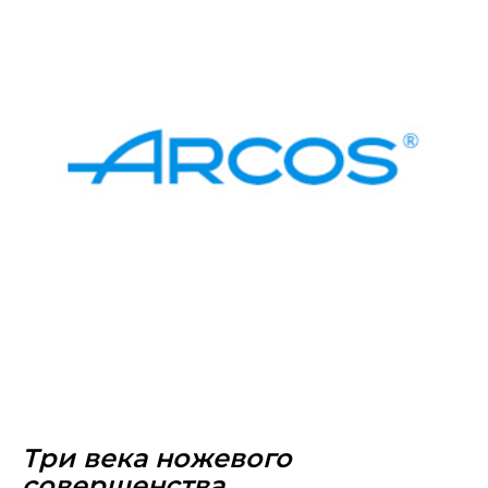
Три века ножевого
совершенства