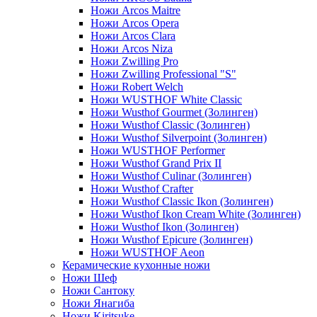
Ножи Arcos Maitre
Ножи Arcos Opera
Ножи Arcos Clara
Ножи Arcos Niza
Ножи Zwilling Pro
Ножи Zwilling Professional "S"
Ножи Robert Welch
Ножи WUSTHOF White Classic
Ножи Wusthof Gourmet (Золинген)
Ножи Wusthof Classic (Золинген)
Ножи Wusthof Silverpoint (Золинген)
Ножи WUSTHOF Performer
Ножи Wusthof Grand Prix II
Ножи Wusthof Culinar (Золинген)
Ножи Wusthof Crafter
Ножи Wusthof Classic Ikon (Золинген)
Ножи Wusthof Ikon Cream White (Золинген)
Ножи Wusthof Ikon (Золинген)
Ножи Wusthof Epicure (Золинген)
Ножи WUSTHOF Aeon
Керамические кухонные ножи
Ножи Шеф
Ножи Сантоку
Ножи Янагиба
Ножи Kiritsuke