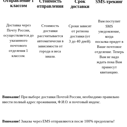
Отправление 1
Стоимость
Срок
SMS-трекинг
классом
отправления
доставки
Вам поступит
Доставка через
Стоимость
Сроки зависят
SMS
Почту России,
доставки
от региона
уведомление,
осуществляется до
рассчитывается
доставки (от
когда
указанного
автоматически в
3 до 40 дней).
посылка придет в
почтового
зависимости от
Ваше почтовое
отделения 1
города и веса
отделение. Теперь
классом.
заказа.
Вам не надо
ждать пока Вам
принесут
квитанцию.
Внимание!
При выборе доставки Почтой России, необходимо правильно
ввести полный адрес проживания, Ф.И.О. и почтовый индекс.
Внимание!
Заказы через EMS отправляются после 100% предоплаты!