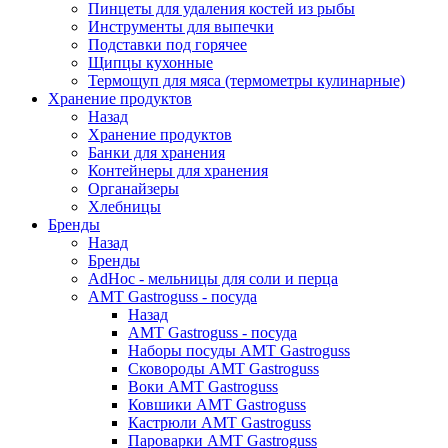
Пинцеты для удаления костей из рыбы
Инструменты для выпечки
Подставки под горячее
Щипцы кухонные
Термощуп для мяса (термометры кулинарные)
Хранение продуктов
Назад
Хранение продуктов
Банки для хранения
Контейнеры для хранения
Органайзеры
Хлебницы
Бренды
Назад
Бренды
AdHoc - мельницы для соли и перца
AMT Gastroguss - посуда
Назад
AMT Gastroguss - посуда
Наборы посуды AMT Gastroguss
Сковороды AMT Gastroguss
Воки AMT Gastroguss
Ковшики AMT Gastroguss
Кастрюли AMT Gastroguss
Пароварки AMT Gastroguss