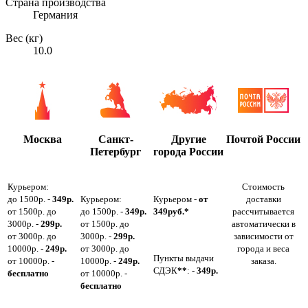
Страна производства
Германия
Вес (кг)
10.0
Москва
Санкт-
Другие
Почтой России
Петербург
города России
Курьером:
Стоимость
до 1500р. -
349р.
Курьером:
Курьером -
от
доставки
от 1500р. до
до 1500р. -
349р.
349руб.*
рассчитывается
3000р. -
299р.
от 1500р. до
автоматически в
от 3000р. до
3000р. -
299р.
зависимости от
10000р. -
249р.
от 3000р. до
города и веса
Пункты выдачи
от 10000р. -
10000р. -
249р.
заказа.
СДЭК
**
: -
349р.
бесплатно
от 10000р. -
бесплатно