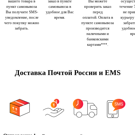
вашего товара в
заказ в пункте
Вы можете
осущест
пункт самовывоза
самовывоза в
проверить заказ
течение 
Вы получите SMS-
удобное для Вас
перед
не при
уведомление, после
время.
оплатой. Оплата в
курьеру
чего покупку можно
пункте самовывоза
забрать
забрать.
производится
удобное
наличными и
вр
банковскими
картами***.
Доставка Почтой России и EMS