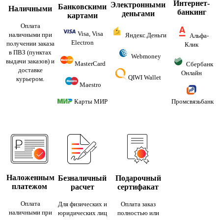
Интернет-
Электронными
Банковскими
Наличными
банкинг
деньгами
картами
Оплата
Visa, Visa
наличными при
Яндекс.Деньги
Альфа-
Electron
получении заказа
Клик
в ПВЗ (пунктах
Webmoney
выдачи заказов) и
MasterCard
Сбербанк
доставке
Онлайн
QIWI Wallet
курьером.
Maestro
Карты МИР
Промсвязьбанк
Наложенным
Безналичный
Подарочный
платежом
расчет
сертифакат
Оплата
Для физических и
Оплата заказ
наличными при
юридических лиц
полностью или