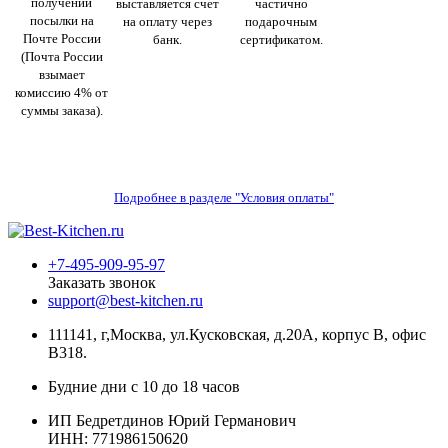
получении
выставляется счет
частично
посылки на
на оплату через
подарочным
Почте России
банк.
сертификатом.
(Почта России
взымает
комиссию 4% от
суммы заказа).
Подробнее в разделе "Условия оплаты"
+7-495-909-95-97
Заказать звонок
support@best-kitchen.ru
111141, г,Москва, ул.Кусковская, д.20А, корпус В, офис
В318.
Будние дни с 10 до 18 часов
ИП Бедретдинов Юрий Германович
ИНН:
771986150620