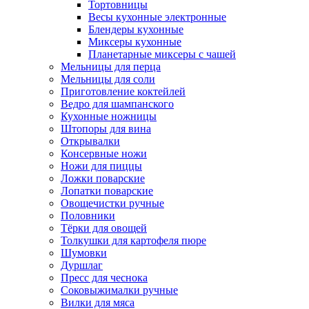
Тортовницы
Весы кухонные электронные
Блендеры кухонные
Миксеры кухонные
Планетарные миксеры с чашей
Мельницы для перца
Мельницы для соли
Приготовление коктейлей
Ведро для шампанского
Кухонные ножницы
Штопоры для вина
Открывалки
Консервные ножи
Ножи для пиццы
Ложки поварские
Лопатки поварские
Овощечистки ручные
Половники
Тёрки для овощей
Толкушки для картофеля пюре
Шумовки
Дуршлаг
Пресс для чеснока
Соковыжималки ручные
Вилки для мяса