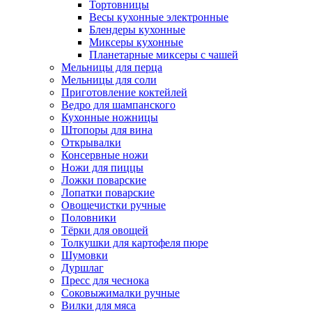
Тортовницы
Весы кухонные электронные
Блендеры кухонные
Миксеры кухонные
Планетарные миксеры с чашей
Мельницы для перца
Мельницы для соли
Приготовление коктейлей
Ведро для шампанского
Кухонные ножницы
Штопоры для вина
Открывалки
Консервные ножи
Ножи для пиццы
Ложки поварские
Лопатки поварские
Овощечистки ручные
Половники
Тёрки для овощей
Толкушки для картофеля пюре
Шумовки
Дуршлаг
Пресс для чеснока
Соковыжималки ручные
Вилки для мяса