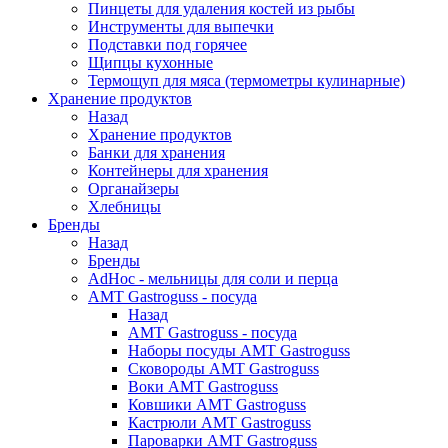
Пинцеты для удаления костей из рыбы
Инструменты для выпечки
Подставки под горячее
Щипцы кухонные
Термощуп для мяса (термометры кулинарные)
Хранение продуктов
Назад
Хранение продуктов
Банки для хранения
Контейнеры для хранения
Органайзеры
Хлебницы
Бренды
Назад
Бренды
AdHoc - мельницы для соли и перца
AMT Gastroguss - посуда
Назад
AMT Gastroguss - посуда
Наборы посуды AMT Gastroguss
Сковороды AMT Gastroguss
Воки AMT Gastroguss
Ковшики AMT Gastroguss
Кастрюли AMT Gastroguss
Пароварки AMT Gastroguss