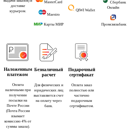
выдачи заказов) и
MasterCard
Сбербанк
доставке
Онлайн
QIWI Wallet
курьером.
Maestro
Карты МИР
Промсвязьбанк
Наложенным
Безналичный
Подарочный
платежом
расчет
сертифакат
Оплата
Для физических и
Оплата заказ
наличными при
юридических лиц
полностью или
получении
выставляется счет
частично
посылки на
на оплату через
подарочным
Почте России
банк.
сертификатом.
(Почта России
взымает
комиссию 4% от
суммы заказа).