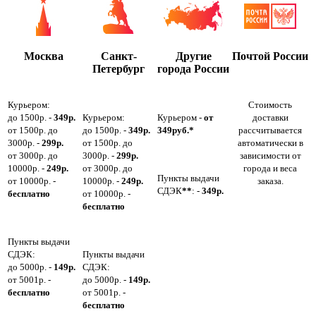
Москва
Санкт-
Другие
Почтой России
Петербург
города России
Курьером:
Стоимость
до 1500р. -
349р.
Курьером:
Курьером -
от
доставки
от 1500р. до
до 1500р. -
349р.
349руб.*
рассчитывается
3000р. -
299р.
от 1500р. до
автоматически в
от 3000р. до
3000р. -
299р.
зависимости от
10000р. -
249р.
от 3000р. до
города и веса
Пункты выдачи
от 10000р. -
10000р. -
249р.
заказа.
СДЭК
**
: -
349р.
бесплатно
от 10000р. -
бесплатно
Пункты выдачи
СДЭК:
Пункты выдачи
до 5000р. -
149р.
СДЭК:
от 5001р. -
до 5000р. -
149р.
бесплатно
от 5001р. -
бесплатно