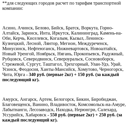
**для следующих городов расчет по тарифам транспортной
компании:
Асино, Ачинск, Белово, Бийск, Братск, Воркута, Горно-
Алтайск, Заринск, Инта, Иркутск, Калининград, Камень-на-
Оби, Керчь, Киселевск, Когалым, Кызыл, Ленинск-
Кузнецкий, Лесной, Лянтор, Мегион, Междуреченск,
Минусинск, Нефтеюганск, Нижневартовск, Новоалтайск,
Новый Уренгой, Ноябрьск, Нягань, Прокопьевск, Радужный,
Рубцовск, Северодвинск, Североуральск, Сосновоборск,
Стрежевой, Сургут, Таштагол, Трехгорный, Улан-Удэ, Урай,
Усинск, Феодосия, Ханты-Мансийск, Хомутово, Черногорск,
Чита, Юрга
- 340 руб. (первые 2кг) + 150 руб. (за каждый
последующий кг).
Амурск, Ангарск, Артем, Белогорск, Бикин, Биробиджан,
Благовещенск, Ванино, Владивосток, Комсомольск-на-Амуре,
Лабытнанги, Лесозаводск, Находка, Нерюнгри, Салехард,
Уссурийск, Хабаровск
- 550 руб. (первые 2кг) + 250 руб. (за
каждый последующий кг).