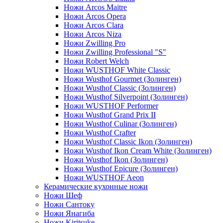
Ножи Arcos Maitre
Ножи Arcos Opera
Ножи Arcos Clara
Ножи Arcos Niza
Ножи Zwilling Pro
Ножи Zwilling Professional "S"
Ножи Robert Welch
Ножи WUSTHOF White Classic
Ножи Wusthof Gourmet (Золинген)
Ножи Wusthof Classic (Золинген)
Ножи Wusthof Silverpoint (Золинген)
Ножи WUSTHOF Performer
Ножи Wusthof Grand Prix II
Ножи Wusthof Culinar (Золинген)
Ножи Wusthof Crafter
Ножи Wusthof Classic Ikon (Золинген)
Ножи Wusthof Ikon Cream White (Золинген)
Ножи Wusthof Ikon (Золинген)
Ножи Wusthof Epicure (Золинген)
Ножи WUSTHOF Aeon
Керамические кухонные ножи
Ножи Шеф
Ножи Сантоку
Ножи Янагиба
Ножи Kiritsuke