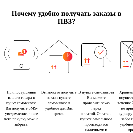
Почему удобно получать заказы в
ПВЗ?
При поступлении
Вы можете получить
В пункте самовывоза
Хранени
вашего товара в
заказ в пункте
Вы можете
осущест
пункт самовывоза
самовывоза в
проверить заказ
течение 
Вы получите SMS-
удобное для Вас
перед
не при
уведомление, после
время.
оплатой. Оплата в
курьеру
чего покупку можно
пункте самовывоза
забрать
забрать.
производится
удобное
наличными и
вр