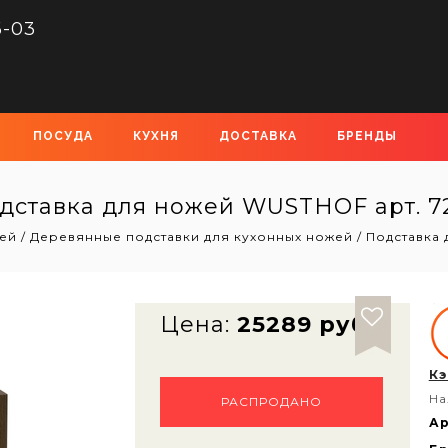
6-03
ПОСУДА
КУХНЯ
ДОСТАВКА
БРЕНДЫ
дставка для ножей WUSTHOF арт. 7
ей
/
Деревянные подставки для кухонных ножей
/
Подставка 
Цена:
25289 руб
Кэ
На
РАСПРОДАНО
Ар