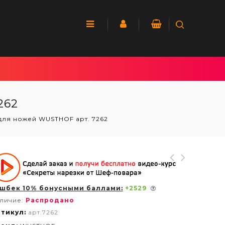
262
для ножей WUSTHOF арт. 7262
шбек 10% бонусными баллами:
+
2529
личие:
Распродано
тикул:
арт.7262