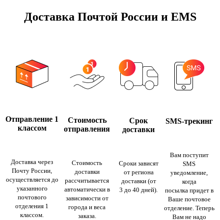
Доставка Почтой России и EMS
Отправление 1
Стоимость
Срок
SMS-трекинг
классом
отправления
доставки
Вам поступит
Доставка через
Стоимость
Сроки зависят
SMS
Почту России,
доставки
от региона
уведомление,
осуществляется до
рассчитывается
доставки (от
когда
указанного
автоматически в
3 до 40 дней).
посылка придет в
почтового
зависимости от
Ваше почтовое
отделения 1
города и веса
отделение. Теперь
классом.
заказа.
Вам не надо