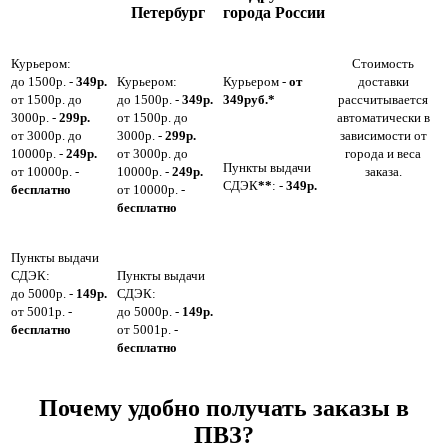
Петербург
города России
Курьером:
Стоимость
до 1500р. -
349р.
Курьером:
Курьером -
от
доставки
от 1500р. до
до 1500р. -
349р.
349руб.*
рассчитывается
3000р. -
299р.
от 1500р. до
автоматически в
от 3000р. до
3000р. -
299р.
зависимости от
10000р. -
249р.
от 3000р. до
города и веса
Пункты выдачи
от 10000р. -
10000р. -
249р.
заказа.
СДЭК
**
: -
349р.
бесплатно
от 10000р. -
бесплатно
Пункты выдачи
СДЭК:
Пункты выдачи
до 5000р. -
149р.
СДЭК:
от 5001р. -
до 5000р. -
149р.
бесплатно
от 5001р. -
бесплатно
Почему удобно получать заказы в
ПВЗ?