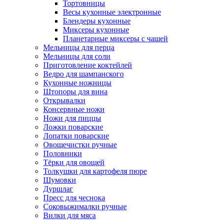
Тортовницы
Весы кухонные электронные
Блендеры кухонные
Миксеры кухонные
Планетарные миксеры с чашей
Мельницы для перца
Мельницы для соли
Приготовление коктейлей
Ведро для шампанского
Кухонные ножницы
Штопоры для вина
Открывалки
Консервные ножи
Ножи для пиццы
Ложки поварские
Лопатки поварские
Овощечистки ручные
Половники
Тёрки для овощей
Толкушки для картофеля пюре
Шумовки
Дуршлаг
Пресс для чеснока
Соковыжималки ручные
Вилки для мяса