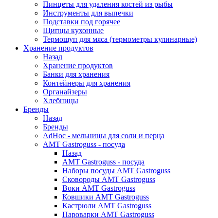
Пинцеты для удаления костей из рыбы
Инструменты для выпечки
Подставки под горячее
Щипцы кухонные
Термощуп для мяса (термометры кулинарные)
Хранение продуктов
Назад
Хранение продуктов
Банки для хранения
Контейнеры для хранения
Органайзеры
Хлебницы
Бренды
Назад
Бренды
AdHoc - мельницы для соли и перца
AMT Gastroguss - посуда
Назад
AMT Gastroguss - посуда
Наборы посуды AMT Gastroguss
Сковороды AMT Gastroguss
Воки AMT Gastroguss
Ковшики AMT Gastroguss
Кастрюли AMT Gastroguss
Пароварки AMT Gastroguss