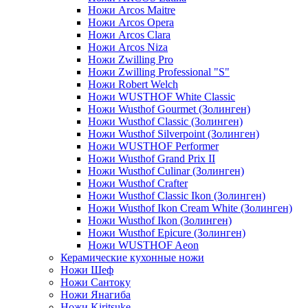
Ножи Arcos Maitre
Ножи Arcos Opera
Ножи Arcos Clara
Ножи Arcos Niza
Ножи Zwilling Pro
Ножи Zwilling Professional "S"
Ножи Robert Welch
Ножи WUSTHOF White Classic
Ножи Wusthof Gourmet (Золинген)
Ножи Wusthof Classic (Золинген)
Ножи Wusthof Silverpoint (Золинген)
Ножи WUSTHOF Performer
Ножи Wusthof Grand Prix II
Ножи Wusthof Culinar (Золинген)
Ножи Wusthof Crafter
Ножи Wusthof Classic Ikon (Золинген)
Ножи Wusthof Ikon Cream White (Золинген)
Ножи Wusthof Ikon (Золинген)
Ножи Wusthof Epicure (Золинген)
Ножи WUSTHOF Aeon
Керамические кухонные ножи
Ножи Шеф
Ножи Сантоку
Ножи Янагиба
Ножи Kiritsuke