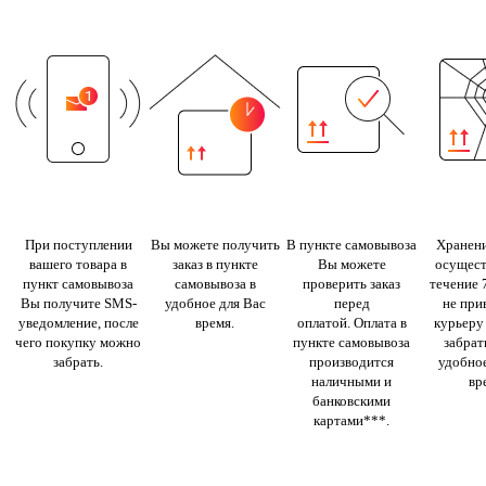
При поступлении
Вы можете получить
В пункте самовывоза
Хранени
вашего товара в
заказ в пункте
Вы можете
осущест
пункт самовывоза
самовывоза в
проверить заказ
течение 
Вы получите SMS-
удобное для Вас
перед
не при
уведомление, после
время.
оплатой. Оплата в
курьеру
чего покупку можно
пункте самовывоза
забрать
забрать.
производится
удобное
наличными и
вр
банковскими
картами***.