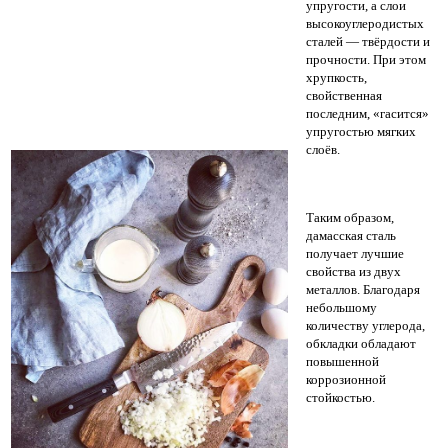
упругости, а слои
высокоуглеродистых
сталей — твёрдости и
прочности. При этом
хрупкость,
свойственная
последним, «гасится»
упругостью мягких
слоёв.
Таким образом,
дамасская сталь
получает лучшие
свойства из двух
металлов. Благодаря
небольшому
количеству углерода,
обкладки обладают
повышенной
коррозионной
стойкостью.