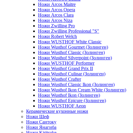
Ножи Arcos Maitre
Ножи Arcos Opera
Ножи Arcos Clara
Ножи Arcos Niza
Ножи Zwilling Pro
Ножи Zwilling Professional "S"
Ножи Robert Welch
Ножи WUSTHOF White Classic
Ножи Wusthof Gourmet (Золинген)
Ножи Wusthof Classic (Золинген)
Ножи Wusthof Silverpoint (Золинген)
Ножи WUSTHOF Performer
Ножи Wusthof Grand Prix II
Ножи Wusthof Culinar (Золинген)
Ножи Wusthof Crafter
Ножи Wusthof Classic Ikon (Золинген)
Ножи Wusthof Ikon Cream White (Золинген)
Ножи Wusthof Ikon (Золинген)
Ножи Wusthof Epicure (Золинген)
Ножи WUSTHOF Aeon
Керамические кухонные ножи
Ножи Шеф
Ножи Сантоку
Ножи Янагиба
Ножи Kiritsuke