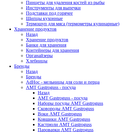
Пинцеты для удаления костей из рыбы
Инструменты для выпечки
Подставки под горячее
Щипцы кухонные
Термощуп для мяса (термометры кулинарные)
Хранение продуктов
Назад
Хранение продуктов
Банки для хранения
Контейнеры для хранения
Органайзеры
Хлебницы
Бренды
Назад
Бренды
AdHoc - мельницы для соли и перца
AMT Gastroguss - посуда
Назад
AMT Gastroguss - посуда
Наборы посуды AMT Gastroguss
Сковороды AMT Gastroguss
Воки AMT Gastroguss
Ковшики AMT Gastroguss
Кастрюли AMT Gastroguss
Пароварки AMT Gastroguss