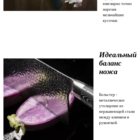
ювелирно точно
нарезая
мельчайшие
кусочки.
Идеальный
баланс
ножа
Больстер -
металлическое
утолщение из
нержавеющей стали
между клинком и
рукояткой.