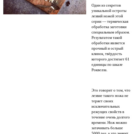
Один из секретов
уникальной остроты
лезвий ножей этой
серии — термическая
обработка заготовки
специальным образом.
Результатом такой
обработки является
прочный и острый
клинок, твёрдость
которого достигает 61
единицы по шкале
Роквелла.
Это говорит о том, что
лезвие такого ножа не
теряет своих
исключительных
режущих свойств в
течение очень долгого
времени.
Нож можно
затачивать больше
5000 раз, а это значит,