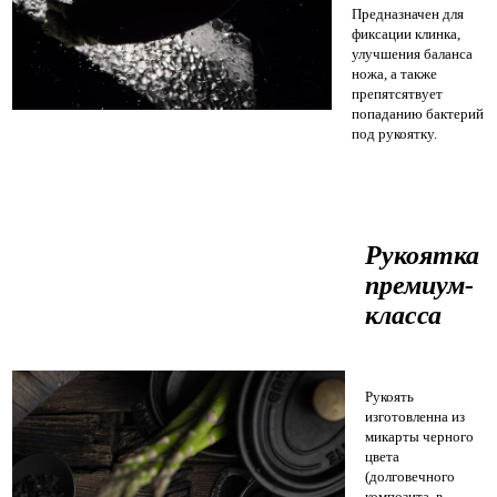
Предназначен для
фиксации клинка,
улучшения баланса
ножа, а также
препятсятвует
попаданию бактерий
под рукоятку.
Рукоятка
премиум-
класса
Рукоять
изготовленна из
микарты черного
цвета
(долговечного
композита, в