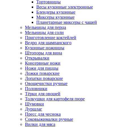
Тортовницы
Весы кухонные электронные
Блендеры кухонные
Миксеры кухонные
Планетарные миксеры с чашей
Мельницы для перца
Мельницы для соли
Приготовление коктейлей
Ведро для шампанского
Кухонные ножницы
Штопоры для вина
Открывалки
Консервные ножи
Ножи для пиццы
Ложки поварские
Лопатки поварские
Овощечистки ручные
Половники
Тёрки для овощей
Толкушки для картофеля пюре
Шумовки
Дуршлаг
Пресс для чеснока
Соковыжималки ручные
Вилки для мяса