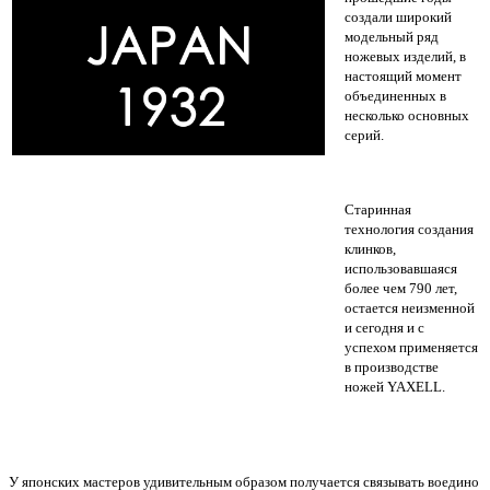
создали широкий
модельный ряд
ножевых изделий, в
настоящий момент
объединенных в
несколько основных
серий.
Старинная
технология создания
клинков,
использовавшаяся
более чем 790 лет,
остается неизменной
и сегодня и с
успехом применяется
в производстве
ножей YAXELL.
У японских мастеров удивительным образом получается связывать воедино