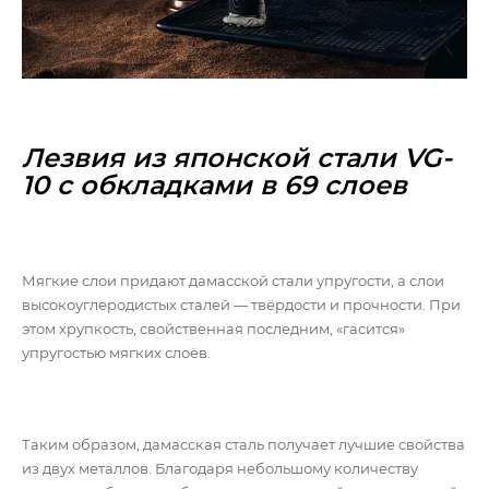
Лезвия из японской стали VG-
10 с обкладками в 69 слоев
Мягкие слои придают дамасской стали упругости, а слои
высокоуглеродистых сталей — твёрдости и прочности. При
этом хрупкость, свойственная последним, «гасится»
упругостью мягких слоёв.
Таким образом, дамасская сталь получает лучшие свойства
из двух металлов. Благодаря небольшому количеству