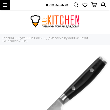
8-929-556-46-03
Главная
Кухонные ножи
Дамасские кухонные ножи
(многослойные)