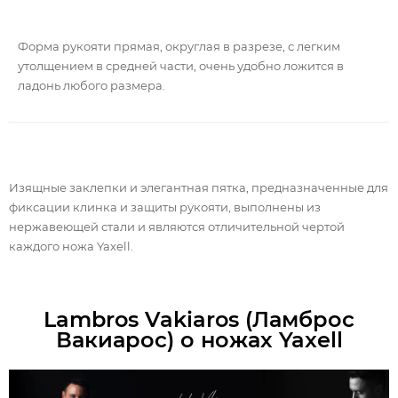
Форма рукояти прямая, округлая в разрезе, с легким
утолщением в средней части, очень удобно ложится в
ладонь любого размера.
Изящные заклепки и элегантная пятка, предназначенные для
фиксации клинка и защиты рукояти, выполнены из
нержавеющей стали и являются отличительной чертой
каждого ножа Yaxell.
Lambros Vakiaros (Ламброс
Вакиарос) о ножах Yaxell