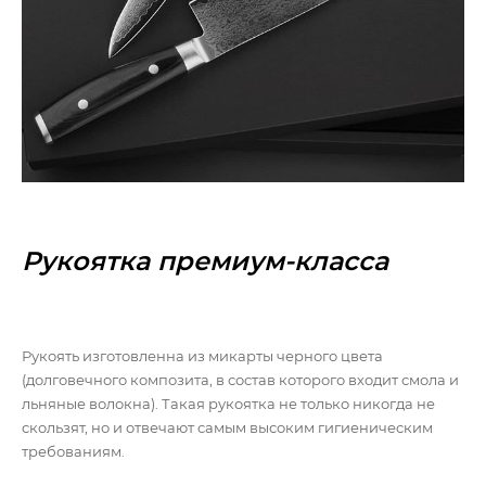
Рукоятка премиум-класса
Рукоять изготовленна из микарты черного цвета
(долговечного композита, в состав которого входит смола и
льняные волокна). Такая рукоятка не только никогда не
скользят, но и отвечают самым высоким гигиеническим
требованиям.