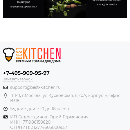
+7-495-909-95-97
Заказать звонок
support@best-kitchen.ru
111141, г,Москва, ул.Кусковская, д.20А, корпус В, офис
В318.
Будние дни с 10 до 18 часов
ИП Бедретдинов Юрий Германович
ИНН:
771986150620
ОГРНИП: 312774603000937