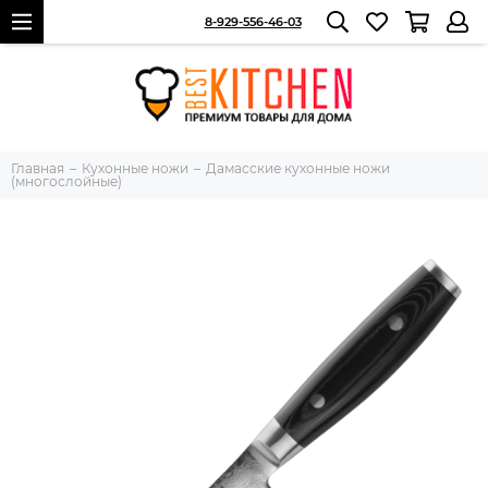
8-929-556-46-03
Главная
Кухонные ножи
Дамасские кухонные ножи
(многослойные)