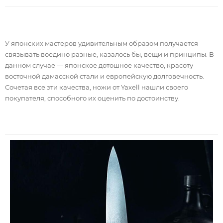
У японских мастеров удивительным образом получается
связывать воедино разные, казалось бы, вещи и принципы. В
данном случае — японское дотошное качество, красоту
восточной дамасской стали и европейскую долговечность.
Сочетая все эти качества, ножи от Yaxell нашли своего
покупателя, способного их оценить по достоинству.