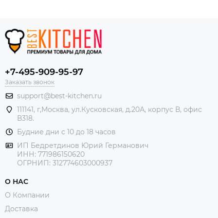
+7-495-909-95-97
Заказать звонок
support@best-kitchen.ru
111141, г,Москва, ул.Кусковская, д.20А, корпус В, офис
В318.
Будние дни с 10 до 18 часов
ИП Бедретдинов Юрий Германович
ИНН:
771986150620
ОГРНИП: 312774603000937
О НАС
О Компании
Доставка