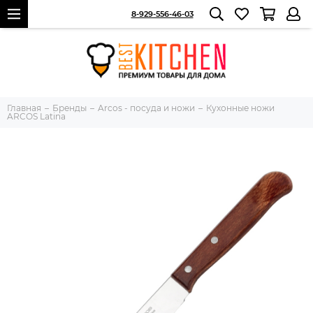
8-929-556-46-03
Главная
Бренды
Arcos - посуда и ножи
Кухонные ножи
ARCOS Latina