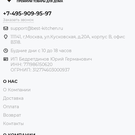
+7-495-909-95-97
Заказать звонок
support@best-kitchen.ru
111141, г,Москва, ул.Кусковская, д.20А, корпус В, офис
В318.
Будние дни с 10 до 18 часов
ИП Бедретдинов Юрий Германович
ИНН:
771986150620
ОГРНИП: 312774603000937
О НАС
О Компании
Доставка
Оплата
Возврат
Контакты
О КОМПАНИИ