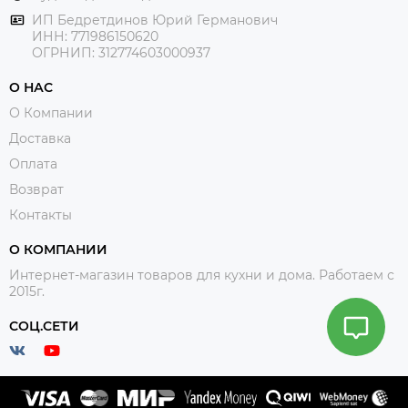
ИП Бедретдинов Юрий Германович
ИНН:
771986150620
ОГРНИП: 312774603000937
О НАС
О Компании
Доставка
Оплата
Возврат
Контакты
О КОМПАНИИ
Интернет-магазин товаров для кухни и дома. Работаем с
2015г.
СОЦ.СЕТИ