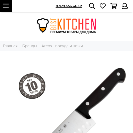
8-929-556-46-03
Главная
Бренды
Arcos - посуда и ножи