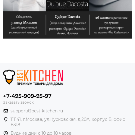
+7-495-909-95-97
Заказать звонок
support@best-kitchen.ru
111141, г,Москва, ул.Кусковская, д.20А, корпус В, офис
В318.
Будние дни с 10 до 18 часов