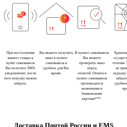
При поступлении
Вы можете получить
В пункте самовывоза
Хранени
вашего товара в
заказ в пункте
Вы можете
осущест
пункт самовывоза
самовывоза в
проверить заказ
течение 
Вы получите SMS-
удобное для Вас
перед
не при
уведомление, после
время.
оплатой. Оплата в
курьеру
чего покупку можно
пункте самовывоза
забрать
забрать.
производится
удобное
наличными и
вр
банковскими
картами***.
Доставка Почтой России и EMS