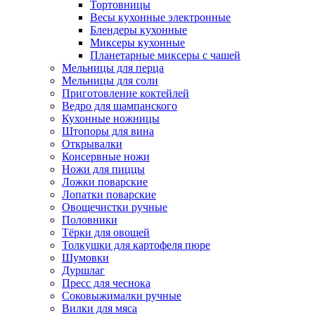
Тортовницы
Весы кухонные электронные
Блендеры кухонные
Миксеры кухонные
Планетарные миксеры с чашей
Мельницы для перца
Мельницы для соли
Приготовление коктейлей
Ведро для шампанского
Кухонные ножницы
Штопоры для вина
Открывалки
Консервные ножи
Ножи для пиццы
Ложки поварские
Лопатки поварские
Овощечистки ручные
Половники
Тёрки для овощей
Толкушки для картофеля пюре
Шумовки
Дуршлаг
Пресс для чеснока
Соковыжималки ручные
Вилки для мяса