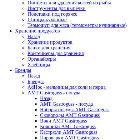
Пинцеты для удаления костей из рыбы
Инструменты для выпечки
Подставки под горячее
Щипцы кухонные
Термощуп для мяса (термометры кулинарные)
Хранение продуктов
Назад
Хранение продуктов
Банки для хранения
Контейнеры для хранения
Органайзеры
Хлебницы
Бренды
Назад
Бренды
AdHoc - мельницы для соли и перца
AMT Gastroguss - посуда
Назад
AMT Gastroguss - посуда
Наборы посуды AMT Gastroguss
Сковороды AMT Gastroguss
Воки AMT Gastroguss
Ковшики AMT Gastroguss
Кастрюли AMT Gastroguss
Пароварки AMT Gastroguss