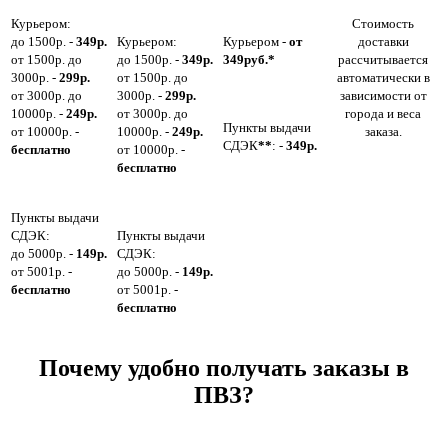
Курьером:
Стоимость
до 1500р. -
349р.
Курьером:
Курьером -
от
доставки
от 1500р. до
до 1500р. -
349р.
349руб.*
рассчитывается
3000р. -
299р.
от 1500р. до
автоматически в
от 3000р. до
3000р. -
299р.
зависимости от
10000р. -
249р.
от 3000р. до
города и веса
Пункты выдачи
от 10000р. -
10000р. -
249р.
заказа.
СДЭК
**
: -
349р.
бесплатно
от 10000р. -
бесплатно
Пункты выдачи
СДЭК:
Пункты выдачи
до 5000р. -
149р.
СДЭК:
от 5001р. -
до 5000р. -
149р.
бесплатно
от 5001р. -
бесплатно
Почему удобно получать заказы в
ПВЗ?