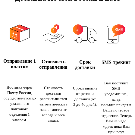
Отправление 1
Стоимость
Срок
SMS-трекинг
классом
отправления
доставки
Вам поступит
Доставка через
Стоимость
Сроки зависят
SMS
Почту России,
доставки
от региона
уведомление,
осуществляется до
рассчитывается
доставки (от
когда
указанного
автоматически в
3 до 40 дней).
посылка придет в
почтового
зависимости от
Ваше почтовое
отделения 1
города и веса
отделение. Теперь
классом.
заказа.
Вам не надо
ждать пока Вам
принесут