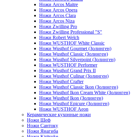
Ножи Arcos Maitre
Ножи Arcos Opera
Ножи Arcos Clara
Ножи Arcos Niza
Ножи Zwilling Pro
Ножи Zwilling Professional "S"
Ножи Robert Welch
Ножи WUSTHOF White Classic
Ножи Wusthof Gourmet (Золинген)
Ножи Wusthof Classic (Золинген)
Ножи Wusthof Silverpoint (Золинген)
Ножи WUSTHOF Performer
Ножи Wusthof Grand Prix II
Ножи Wusthof Culinar (Золинген)
Ножи Wusthof Crafter
Ножи Wusthof Classic Ikon (Золинген)
Ножи Wusthof Ikon Cream White (Золинген)
Ножи Wusthof Ikon (Золинген)
Ножи Wusthof Epicure (Золинген)
Ножи WUSTHOF Aeon
Керамические кухонные ножи
Ножи Шеф
Ножи Сантоку
Ножи Янагиба
Ножи Kiritsuke