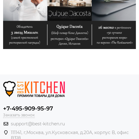
+7-495-909-95-97
Заказать звонок
support@best-kitchen.ru
111141, г,Москва, ул.Кусковская, д.20А, корпус В, офис
В318.