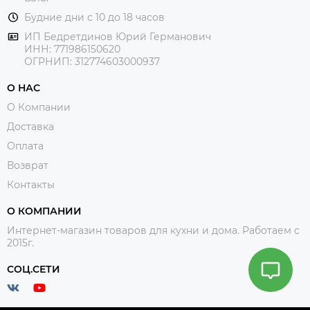
Будние дни с 10 до 18 часов
ИП Бедретдинов Юрий Германович
ИНН:
771986150620
ОГРНИП: 312774603000937
О НАС
О Компании
Доставка
Оплата
Возврат
Контакты
О КОМПАНИИ
Интернет-магазин товаров для кухни и дома. Работаем с
2015г.
СОЦ.СЕТИ