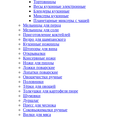
Тортовницы
Весы кухонные электронные
Блендеры кухонные
Миксеры кухонные
Планетарные миксеры с чашей
Мельницы для перца
Мельницы для соли
Приготовление коктейлей
Ведро для шампанского
Кухонные ножницы
Штопоры для вина
Открывалки
Консервные ножи
Ножи для пиццы
Ложки поварские
Лопатки поварские
Овощечистки ручные
Половники
Тёрки для овощей
Толкушки для картофеля пюре
Шумовки
Дуршлаг
Пресс для чеснока
Соковыжималки ручные
Вилки для мяса