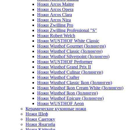
Ножи Arcos Maitre
Ножи Arcos Opera
Ножи Arcos Clara
Ножи Arcos Niza
Ножи Zwilling Pro
Ножи Zwilling Professional "S"
Ножи Robert Welch
Ножи WUSTHOF White Classic
Ножи Wusthof Gourmet (Золинген)
Ножи Wusthof Classic (Золинген)
Ножи Wusthof Silverpoint (Золинген)
Ножи WUSTHOF Performer
Ножи Wusthof Grand Prix II
Ножи Wusthof Culinar (Золинген)
Ножи Wusthof Crafter
Ножи Wusthof Classic Ikon (Золинген)
Ножи Wusthof Ikon Cream White (Золинген)
Ножи Wusthof Ikon (Золинген)
Ножи Wusthof Epicure (Золинген)
Ножи WUSTHOF Aeon
Керамические кухонные ножи
Ножи Шеф
Ножи Сантоку
Ножи Янагиба
Ножи Kiritsuke