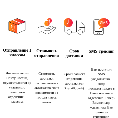
Отправление 1
Стоимость
Срок
SMS-трекинг
классом
отправления
доставки
Вам поступит
Доставка через
Стоимость
Сроки зависят
SMS
Почту России,
доставки
от региона
уведомление,
осуществляется до
рассчитывается
доставки (от
когда
указанного
автоматически в
3 до 40 дней).
посылка придет в
почтового
зависимости от
Ваше почтовое
отделения 1
города и веса
отделение. Теперь
классом.
заказа.
Вам не надо
ждать пока Вам
принесут
квитанцию.