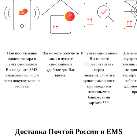
При поступлении
Вы можете получить
В пункте самовывоза
Хранени
вашего товара в
заказ в пункте
Вы можете
осущест
пункт самовывоза
самовывоза в
проверить заказ
течение 
Вы получите SMS-
удобное для Вас
перед
не при
уведомление, после
время.
оплатой. Оплата в
курьеру
чего покупку можно
пункте самовывоза
забрать
забрать.
производится
удобное
наличными и
вр
банковскими
картами***.
Доставка Почтой России и EMS