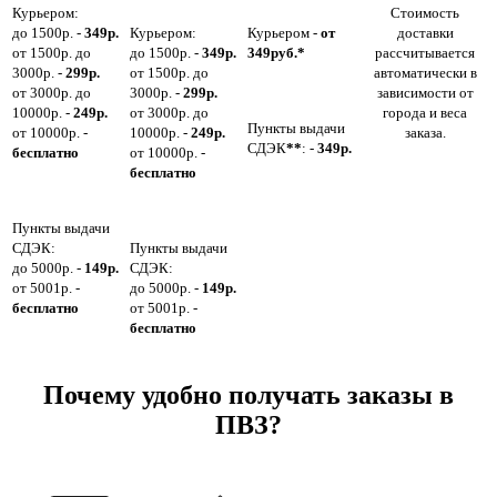
Курьером:
Стоимость
до 1500р. -
349р.
Курьером:
Курьером -
от
доставки
от 1500р. до
до 1500р. -
349р.
349руб.*
рассчитывается
3000р. -
299р.
от 1500р. до
автоматически в
от 3000р. до
3000р. -
299р.
зависимости от
10000р. -
249р.
от 3000р. до
города и веса
Пункты выдачи
от 10000р. -
10000р. -
249р.
заказа.
СДЭК
**
: -
349р.
бесплатно
от 10000р. -
бесплатно
Пункты выдачи
СДЭК:
Пункты выдачи
до 5000р. -
149р.
СДЭК:
от 5001р. -
до 5000р. -
149р.
бесплатно
от 5001р. -
бесплатно
Почему удобно получать заказы в
ПВЗ?