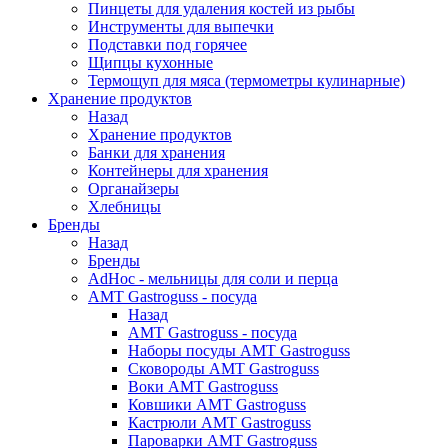
Пинцеты для удаления костей из рыбы
Инструменты для выпечки
Подставки под горячее
Щипцы кухонные
Термощуп для мяса (термометры кулинарные)
Хранение продуктов
Назад
Хранение продуктов
Банки для хранения
Контейнеры для хранения
Органайзеры
Хлебницы
Бренды
Назад
Бренды
AdHoc - мельницы для соли и перца
AMT Gastroguss - посуда
Назад
AMT Gastroguss - посуда
Наборы посуды AMT Gastroguss
Сковороды AMT Gastroguss
Воки AMT Gastroguss
Ковшики AMT Gastroguss
Кастрюли AMT Gastroguss
Пароварки AMT Gastroguss