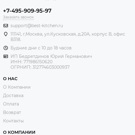
+7-495-909-95-97
Заказать звонок
support@best-kitchen.ru
111141, г,Москва, ул.Кусковская, д.20А, корпус В, офис
В318.
Будние дни с 10 до 18 часов
ИП Бедретдинов Юрий Германович
ИНН:
771986150620
ОГРНИП: 312774603000937
О НАС
О Компании
Доставка
Оплата
Возврат
Контакты
О КОМПАНИИ