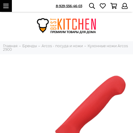
8-929-556-46-03
Главная
Бренды
Arcos - посуда и ножи
Кухонные ножи Arcos
2900