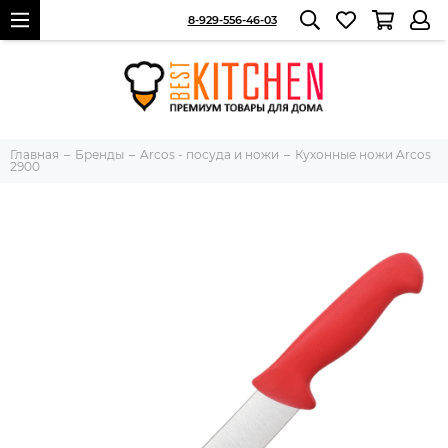
8-929-556-46-03
Главная
Бренды
Arcos - посуда и ножи
Кухонные ножи Arcos
2900