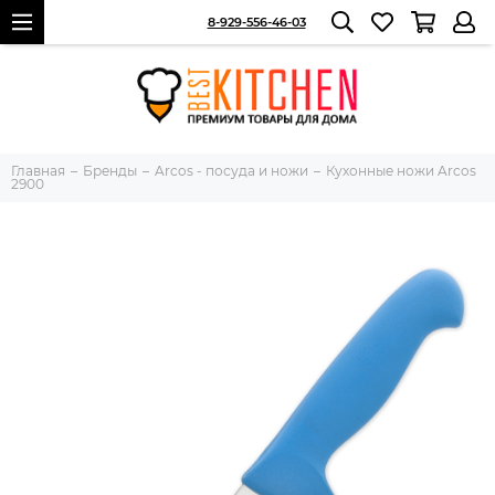
8-929-556-46-03
Главная
Бренды
Arcos - посуда и ножи
Кухонные ножи Arcos
2900