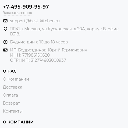
+7-495-909-95-97
Заказать звонок
support@best-kitchen.ru
111141, г,Москва, ул.Кусковская, д.20А, корпус В, офис
В318.
Будние дни с 10 до 18 часов
ИП Бедретдинов Юрий Германович
ИНН:
771986150620
ОГРНИП: 312774603000937
О НАС
О Компании
Доставка
Оплата
Возврат
Контакты
О КОМПАНИИ